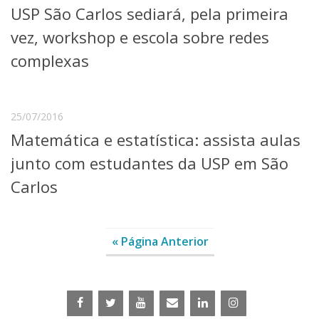
USP São Carlos sediará, pela primeira
Telefones e Mapas
Pessoas
vez, workshop e escola sobre redes
Ensino
complexas
Graduação
Pós-Graduação
Educação a distância
Cursos de Extensão
25/07/2016
Matemática e estatística: assista aulas
Pesquisa e Inovação
Linhas de Pesquisa
junto com estudantes da USP em São
Centros, Núcleos e Projetos em Rede
Carlos
Pós-doutorado
Iniciação Científica
Transferência de Tecnologia
Empresas Juniores
« Página Anterior
Extensão à Comunidade
Projetos, Programas e Cursos
Artes, Cultura e Esportes
Museus e Espaços Interativos