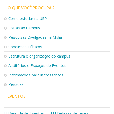
Serviços
O QUE VOCÊ PROCURA ?
Bibliotecas
Apoio ao Estudante
Como estudar na USP
Segurança, Trânsito e Prevenção
RH, Administrativo e Financeiro
Visitas ao Campus
Outros serviços
Pesquisas Divulgadas na Mídia
Comunicação
Assessorias e Mídias
Concursos Públicos
Aplicativos e Sites
Estrutura e organização do campus
Jornal da USP
Agenda de Eventos
Auditórios e Espaços de Eventos
Defesa de Teses
Informações para ingressantes
Pessoas
EVENTOS
[+] Agenda de Eventos
[+] Defesas de teses