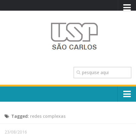
PORTAL USP
WEBMAIL
NEWSLETTER
VIDEOCAST
SISTEMAS USP
TRANSPARÊNCIA
OUVIDORIA
CONTATO
Sobre o Campus
ENGLISH
Tagged:
redes complexas
Escola, Institutos e Órgãos
Conselho Gestor e Dirigentes
Núcleos e Comissões
23/08/2016
História e Números