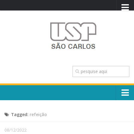
PORTAL USP
WEBMAIL
NEWSLETTER
VIDEOCAST
SISTEMAS USP
TRANSPARÊNCIA
OUVIDORIA
CONTATO
Sobre o Campus
ENGLISH
Tagged:
refeição
Escola, Institutos e Órgãos
Conselho Gestor e Dirigentes
Núcleos e Comissões
08/12/2022
História e Números