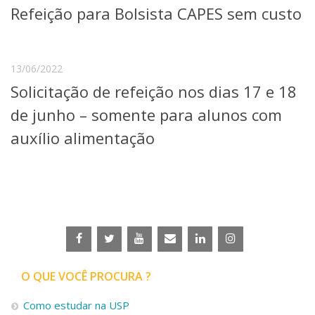
Refeição para Bolsista CAPES sem custo
Telefones e Mapas
Pessoas
Ensino
13/06/2022
Graduação
Pós-Graduação
Solicitação de refeição nos dias 17 e 18
Educação a distância
de junho – somente para alunos com
Cursos de Extensão
auxílio alimentação
Pesquisa e Inovação
Linhas de Pesquisa
Centros, Núcleos e Projetos em Rede
Pós-doutorado
Iniciação Científica
Transferência de Tecnologia
Empresas Juniores
Extensão à Comunidade
Projetos, Programas e Cursos
O QUE VOCÊ PROCURA ?
Artes, Cultura e Esportes
Museus e Espaços Interativos
Como estudar na USP