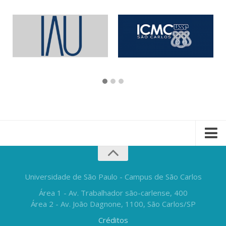
Universidade de São Paulo - Campus de São Carlos
Área 1 - Av. Trabalhador são-carlense, 400
Área 2 - Av. João Dagnone, 1100, São Carlos/SP
Créditos