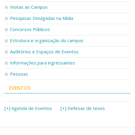
Serviços
Visitas ao Campus
Bibliotecas
Pesquisas Divulgadas na Mídia
Apoio ao Estudante
Segurança, Trânsito e Prevenção
Concursos Públicos
RH, Administrativo e Financeiro
Outros serviços
Estrutura e organização do campus
Comunicação
Auditórios e Espaços de Eventos
Assessorias e Mídias
Aplicativos e Sites
Informações para ingressantes
Jornal da USP
Pessoas
Agenda de Eventos
Defesa de Teses
EVENTOS
[+] Agenda de Eventos
[+] Defesas de teses