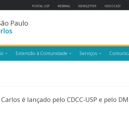
PORTAL USP
WEBMAIL
NEWSLETTER
VIDEOCAST
São Paulo
rlos
ão
Extensão à Comunidade
Serviços
Comunic
o Carlos é lançado pelo CDCC-USP e pelo DM