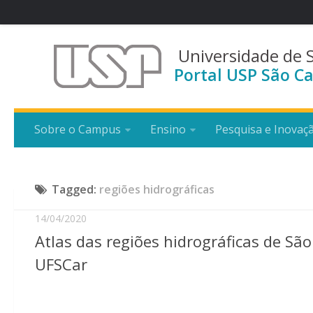
Universidade de 
Portal USP São Ca
Sobre o Campus
Ensino
Pesquisa e Inovaç
Tagged:
regiões hidrográficas
14/04/2020
Atlas das regiões hidrográficas de Sã
UFSCar