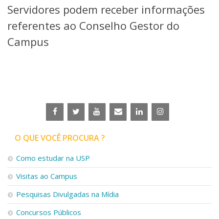
Servidores podem receber informações
Telefones e Mapas
Pessoas
referentes ao Conselho Gestor do
Ensino
Campus
Graduação
Pós-Graduação
Educação a distância
Cursos de Extensão
Pesquisa e Inovação
Linhas de Pesquisa
Centros, Núcleos e Projetos em Rede
Pós-doutorado
O QUE VOCÊ PROCURA ?
Iniciação Científica
Transferência de Tecnologia
Como estudar na USP
Empresas Juniores
Extensão à Comunidade
Visitas ao Campus
Projetos, Programas e Cursos
Pesquisas Divulgadas na Mídia
Artes, Cultura e Esportes
Museus e Espaços Interativos
Concursos Públicos