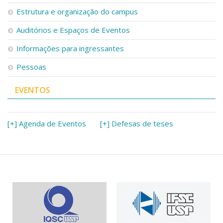
Serviços
Estrutura e organização do campus
Bibliotecas
Auditórios e Espaços de Eventos
Apoio ao Estudante
Segurança, Trânsito e Prevenção
Informações para ingressantes
RH, Administrativo e Financeiro
Outros serviços
Pessoas
Comunicação
EVENTOS
Assessorias e Mídias
Aplicativos e Sites
Jornal da USP
Agenda de Eventos
[+] Agenda de Eventos
[+] Defesas de teses
Defesa de Teses