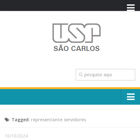
PORTAL USP
WEBMAIL
NEWSLETTER
VIDEOCAST
SISTEMAS USP
TRANSPARÊNCIA
OUVIDORIA
CONTATO
Sobre o Campus
ENGLISH
Tagged:
representante servidores
Escola, Institutos e Órgãos
Conselho Gestor e Dirigentes
Núcleos e Comissões
10/10/2024
História e Números