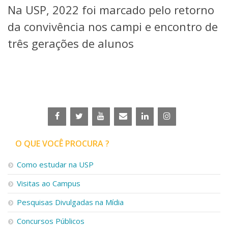
Na USP, 2022 foi marcado pelo retorno
Telefones e Mapas
Pessoas
da convivência nos campi e encontro de
Ensino
três gerações de alunos
Graduação
Pós-Graduação
Educação a distância
Cursos de Extensão
Pesquisa e Inovação
Linhas de Pesquisa
Centros, Núcleos e Projetos em Rede
Pós-doutorado
O QUE VOCÊ PROCURA ?
Iniciação Científica
Transferência de Tecnologia
Como estudar na USP
Empresas Juniores
Extensão à Comunidade
Visitas ao Campus
Projetos, Programas e Cursos
Pesquisas Divulgadas na Mídia
Artes, Cultura e Esportes
Museus e Espaços Interativos
Concursos Públicos