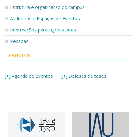
Serviços
Estrutura e organização do campus
Bibliotecas
Auditórios e Espaços de Eventos
Apoio ao Estudante
Segurança, Trânsito e Prevenção
Informações para ingressantes
RH, Administrativo e Financeiro
Outros serviços
Pessoas
Comunicação
EVENTOS
Assessorias e Mídias
Aplicativos e Sites
Jornal da USP
Agenda de Eventos
[+] Agenda de Eventos
[+] Defesas de teses
Defesa de Teses