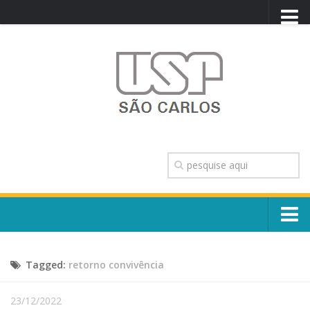
PORTAL USP
WEBMAIL
NEWSLETTER
VIDEOCAST
SISTEMAS USP
TRANSPARÊNCIA
OUVIDORIA
CONTATO
Sobre o Campus
ENGLISH
Tagged:
retorno convivência
Escola, Institutos e Órgãos
Conselho Gestor e Dirigentes
Núcleos e Comissões
23/12/2022
História e Números