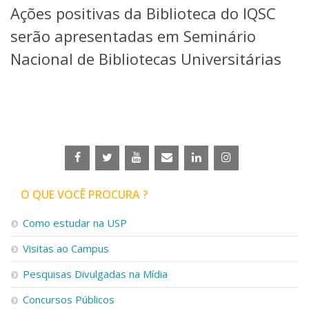
Ações positivas da Biblioteca do IQSC
Telefones e Mapas
Pessoas
serão apresentadas em Seminário
Ensino
Nacional de Bibliotecas Universitárias
Graduação
Pós-Graduação
Educação a distância
Cursos de Extensão
Pesquisa e Inovação
Linhas de Pesquisa
Centros, Núcleos e Projetos em Rede
Pós-doutorado
O QUE VOCÊ PROCURA ?
Iniciação Científica
Transferência de Tecnologia
Como estudar na USP
Empresas Juniores
Extensão à Comunidade
Visitas ao Campus
Projetos, Programas e Cursos
Pesquisas Divulgadas na Mídia
Artes, Cultura e Esportes
Museus e Espaços Interativos
Concursos Públicos