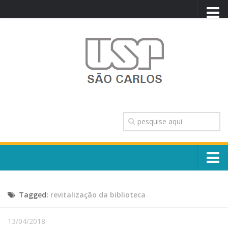
PORTAL USP
WEBMAIL
NEWSLETTER
VIDEOCAST
SISTEMAS USP
TRANSPARÊNCIA
OUVIDORIA
CONTATO
Sobre o Campus
ENGLISH
Tagged:
revitalização da biblioteca
Escola, Institutos e Órgãos
Conselho Gestor e Dirigentes
Núcleos e Comissões
13/04/2018
História e Números