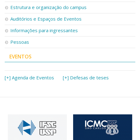
Serviços
Estrutura e organização do campus
Bibliotecas
Auditórios e Espaços de Eventos
Apoio ao Estudante
Segurança, Trânsito e Prevenção
Informações para ingressantes
RH, Administrativo e Financeiro
Outros serviços
Pessoas
Comunicação
EVENTOS
Assessorias e Mídias
Aplicativos e Sites
Jornal da USP
Agenda de Eventos
[+] Agenda de Eventos
[+] Defesas de teses
Defesa de Teses