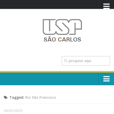
PORTAL USP
WEBMAIL
NEWSLETTER
VIDEOCAST
SISTEMAS USP
TRANSPARÊNCIA
OUVIDORIA
CONTATO
Sobre o Campus
ENGLISH
Tagged:
Rio São Francisco
Escola, Institutos e Órgãos
Conselho Gestor e Dirigentes
Núcleos e Comissões
09/05/2025
História e Números