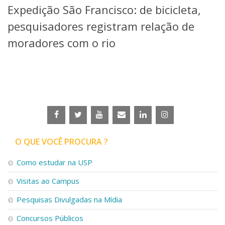
Expedição São Francisco: de bicicleta,
Telefones e Mapas
Pessoas
pesquisadores registram relação de
Ensino
moradores com o rio
Graduação
Pós-Graduação
Educação a distância
Cursos de Extensão
Pesquisa e Inovação
Linhas de Pesquisa
Centros, Núcleos e Projetos em Rede
Pós-doutorado
O QUE VOCÊ PROCURA ?
Iniciação Científica
Transferência de Tecnologia
Como estudar na USP
Empresas Juniores
Extensão à Comunidade
Visitas ao Campus
Projetos, Programas e Cursos
Pesquisas Divulgadas na Mídia
Artes, Cultura e Esportes
Museus e Espaços Interativos
Concursos Públicos