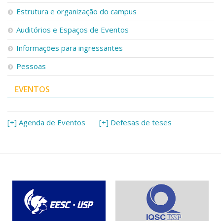
Serviços
Estrutura e organização do campus
Bibliotecas
Auditórios e Espaços de Eventos
Apoio ao Estudante
Segurança, Trânsito e Prevenção
Informações para ingressantes
RH, Administrativo e Financeiro
Outros serviços
Pessoas
Comunicação
EVENTOS
Assessorias e Mídias
Aplicativos e Sites
Jornal da USP
Agenda de Eventos
[+] Agenda de Eventos
[+] Defesas de teses
Defesa de Teses