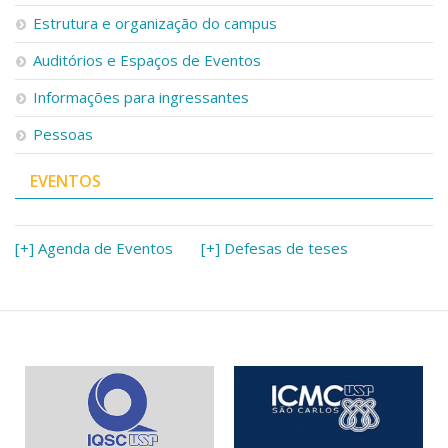
Serviços
Estrutura e organização do campus
Bibliotecas
Auditórios e Espaços de Eventos
Apoio ao Estudante
Segurança, Trânsito e Prevenção
Informações para ingressantes
RH, Administrativo e Financeiro
Outros serviços
Pessoas
Comunicação
EVENTOS
Assessorias e Mídias
Aplicativos e Sites
Jornal da USP
Agenda de Eventos
[+] Agenda de Eventos
[+] Defesas de teses
Defesa de Teses