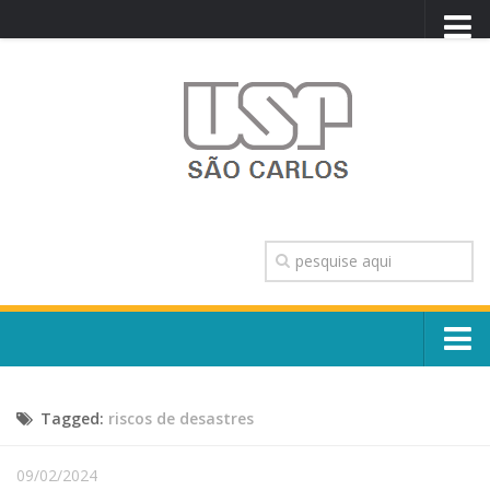
PORTAL USP
WEBMAIL
NEWSLETTER
VIDEOCAST
SISTEMAS USP
TRANSPARÊNCIA
OUVIDORIA
CONTATO
Sobre o Campus
ENGLISH
Tagged:
riscos de desastres
Escola, Institutos e Órgãos
Conselho Gestor e Dirigentes
Núcleos e Comissões
09/02/2024
História e Números