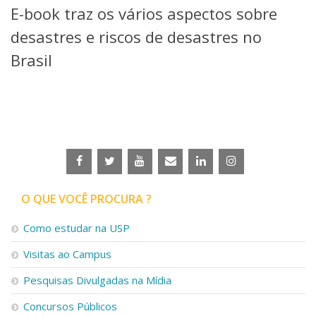
E-book traz os vários aspectos sobre
Telefones e Mapas
Pessoas
desastres e riscos de desastres no
Ensino
Brasil
Graduação
Pós-Graduação
Educação a distância
Cursos de Extensão
Pesquisa e Inovação
Linhas de Pesquisa
Centros, Núcleos e Projetos em Rede
Pós-doutorado
O QUE VOCÊ PROCURA ?
Iniciação Científica
Transferência de Tecnologia
Como estudar na USP
Empresas Juniores
Extensão à Comunidade
Visitas ao Campus
Projetos, Programas e Cursos
Pesquisas Divulgadas na Mídia
Artes, Cultura e Esportes
Museus e Espaços Interativos
Concursos Públicos