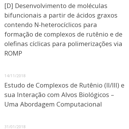
[D] Desenvolvimento de moléculas
Telefones e Mapas
Pessoas
bifuncionais a partir de ácidos graxos
Ensino
contendo N-heterocíclicos para
Graduação
formação de complexos de rutênio e de
Pós-Graduação
Educação a distância
olefinas cíclicas para polimerizações via
Cursos de Extensão
ROMP
Pesquisa e Inovação
Linhas de Pesquisa
Centros, Núcleos e Projetos em Rede
14/11/2018
Pós-doutorado
Iniciação Científica
Estudo de Complexos de Rutênio (II/III) e
Transferência de Tecnologia
sua Interação com Alvos Biológicos –
Empresas Juniores
Extensão à Comunidade
Uma Abordagem Computacional
Projetos, Programas e Cursos
Artes, Cultura e Esportes
Museus e Espaços Interativos
31/01/2018