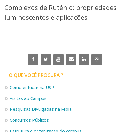
Serviços
Complexos de Rutênio: propriedades
Bibliotecas
luminescentes e aplicações
Apoio ao Estudante
Segurança, Trânsito e Prevenção
RH, Administrativo e Financeiro
Outros serviços
Comunicação
Assessorias e Mídias
Aplicativos e Sites
Jornal da USP
Agenda de Eventos
O QUE VOCÊ PROCURA ?
Defesa de Teses
Como estudar na USP
Visitas ao Campus
Pesquisas Divulgadas na Mídia
Concursos Públicos
Estrutura e organização do campus