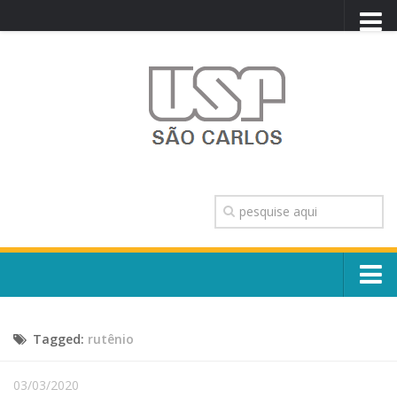
PORTAL USP
WEBMAIL
NEWSLETTER
VIDEOCAST
SISTEMAS USP
TRANSPARÊNCIA
OUVIDORIA
CONTATO
Sobre o Campus
ENGLISH
Tagged:
rutênio
Escola, Institutos e Órgãos
Conselho Gestor e Dirigentes
Núcleos e Comissões
03/03/2020
História e Números