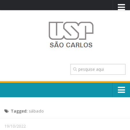
PORTAL USP
WEBMAIL
NEWSLETTER
VIDEOCAST
SISTEMAS USP
TRANSPARÊNCIA
OUVIDORIA
CONTATO
Sobre o Campus
ENGLISH
Tagged:
sábado
Escola, Institutos e Órgãos
Conselho Gestor e Dirigentes
Núcleos e Comissões
19/10/2022
História e Números