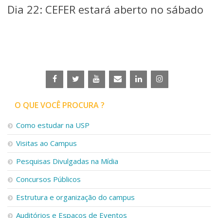
Dia 22: CEFER estará aberto no sábado
Telefones e Mapas
Pessoas
Ensino
Graduação
Pós-Graduação
Educação a distância
Cursos de Extensão
Pesquisa e Inovação
O QUE VOCÊ PROCURA ?
Linhas de Pesquisa
Centros, Núcleos e Projetos em Rede
Como estudar na USP
Pós-doutorado
Iniciação Científica
Visitas ao Campus
Transferência de Tecnologia
Empresas Juniores
Pesquisas Divulgadas na Mídia
Extensão à Comunidade
Concursos Públicos
Projetos, Programas e Cursos
Estrutura e organização do campus
Artes, Cultura e Esportes
Museus e Espaços Interativos
Auditórios e Espaços de Eventos