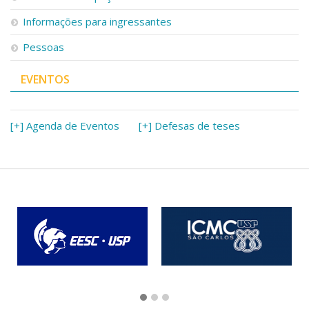
Serviços
Informações para ingressantes
Bibliotecas
Apoio ao Estudante
Pessoas
Segurança, Trânsito e Prevenção
RH, Administrativo e Financeiro
EVENTOS
Outros serviços
Comunicação
[+] Agenda de Eventos
[+] Defesas de teses
Assessorias e Mídias
Aplicativos e Sites
Jornal da USP
Agenda de Eventos
Defesa de Teses