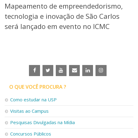
Mapeamento de empreendedorismo,
Telefones e Mapas
Pessoas
tecnologia e inovação de São Carlos
Ensino
será lançado em evento no ICMC
Graduação
Pós-Graduação
Educação a distância
Cursos de Extensão
Pesquisa e Inovação
Linhas de Pesquisa
Centros, Núcleos e Projetos em Rede
Pós-doutorado
O QUE VOCÊ PROCURA ?
Iniciação Científica
Transferência de Tecnologia
Como estudar na USP
Empresas Juniores
Extensão à Comunidade
Visitas ao Campus
Projetos, Programas e Cursos
Pesquisas Divulgadas na Mídia
Artes, Cultura e Esportes
Museus e Espaços Interativos
Concursos Públicos