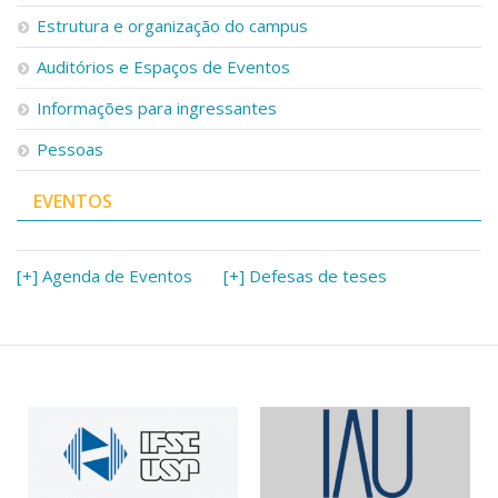
Serviços
Estrutura e organização do campus
Bibliotecas
Auditórios e Espaços de Eventos
Apoio ao Estudante
Segurança, Trânsito e Prevenção
Informações para ingressantes
RH, Administrativo e Financeiro
Outros serviços
Pessoas
Comunicação
EVENTOS
Assessorias e Mídias
Aplicativos e Sites
Jornal da USP
Agenda de Eventos
[+] Agenda de Eventos
[+] Defesas de teses
Defesa de Teses