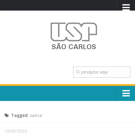
PORTAL USP
WEBMAIL
NEWSLETTER
VIDEOCAST
SISTEMAS USP
TRANSPARÊNCIA
OUVIDORIA
CONTATO
Sobre o Campus
ENGLISH
Tagged:
sanca
Escola, Institutos e Órgãos
Conselho Gestor e Dirigentes
Núcleos e Comissões
19/05/2023
História e Números