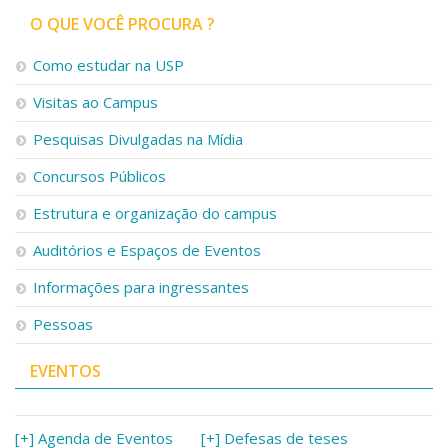
Serviços
O QUE VOCÊ PROCURA ?
Bibliotecas
Apoio ao Estudante
Como estudar na USP
Segurança, Trânsito e Prevenção
Visitas ao Campus
RH, Administrativo e Financeiro
Outros serviços
Pesquisas Divulgadas na Mídia
Comunicação
Concursos Públicos
Assessorias e Mídias
Aplicativos e Sites
Estrutura e organização do campus
Jornal da USP
Agenda de Eventos
Auditórios e Espaços de Eventos
Defesa de Teses
Informações para ingressantes
Pessoas
EVENTOS
[+] Agenda de Eventos
[+] Defesas de teses