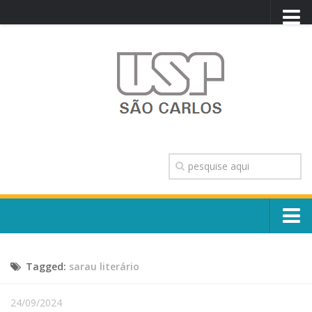
PORTAL USP
WEBMAIL
NEWSLETTER
VIDEOCAST
SISTEMAS USP
TRANSPARÊNCIA
OUVIDORIA
CONTATO
Sobre o Campus
ENGLISH
Tagged:
sarau literário
Escola, Institutos e Órgãos
Conselho Gestor e Dirigentes
Núcleos e Comissões
24/09/2024
História e Números