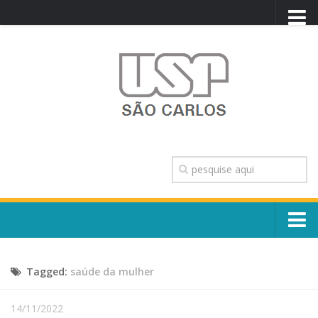
PORTAL USP
WEBMAIL
NEWSLETTER
VIDEOCAST
SISTEMAS USP
TRANSPARÊNCIA
OUVIDORIA
CONTATO
Sobre o Campus
ENGLISH
Tagged:
saúde da mulher
Escola, Institutos e Órgãos
Conselho Gestor e Dirigentes
Núcleos e Comissões
14/11/2022
História e Números