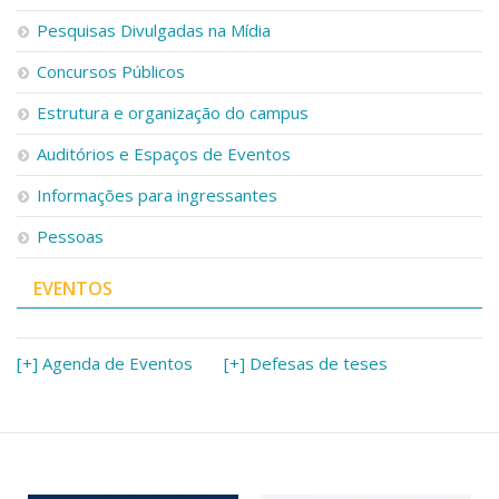
Serviços
Pesquisas Divulgadas na Mídia
Bibliotecas
Apoio ao Estudante
Concursos Públicos
Segurança, Trânsito e Prevenção
Estrutura e organização do campus
RH, Administrativo e Financeiro
Outros serviços
Auditórios e Espaços de Eventos
Comunicação
Informações para ingressantes
Assessorias e Mídias
Aplicativos e Sites
Pessoas
Jornal da USP
Agenda de Eventos
EVENTOS
Defesa de Teses
[+] Agenda de Eventos
[+] Defesas de teses