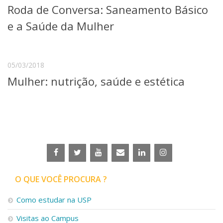
Roda de Conversa: Saneamento Básico
Telefones e Mapas
Pessoas
e a Saúde da Mulher
Ensino
Graduação
Pós-Graduação
05/03/2018
Educação a distância
Mulher: nutrição, saúde e estética
Cursos de Extensão
Pesquisa e Inovação
Linhas de Pesquisa
Centros, Núcleos e Projetos em Rede
Pós-doutorado
Iniciação Científica
Transferência de Tecnologia
Empresas Juniores
Extensão à Comunidade
O QUE VOCÊ PROCURA ?
Projetos, Programas e Cursos
Como estudar na USP
Artes, Cultura e Esportes
Museus e Espaços Interativos
Visitas ao Campus