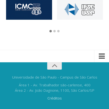
Universidade de São Paulo - Campus de São Carlos
Área 1 - Av. Trabalhador são-carlense, 400
Área 2 - Av. João Dagnone, 1100, São Carlos/SP
Créditos