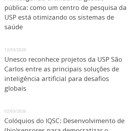
Serviços
pública: como um centro de pesquisa da
Bibliotecas
USP está otimizando os sistemas de
Apoio ao Estudante
Segurança, Trânsito e Prevenção
saúde
RH, Administrativo e Financeiro
Outros serviços
Comunicação
12/03/2026
Assessorias e Mídias
Unesco reconhece projetos da USP São
Aplicativos e Sites
Jornal da USP
Carlos entre as principais soluções de
Agenda de Eventos
inteligência artificial para desafios
Defesa de Teses
globais
02/03/2026
Colóquios do IQSC: Desenvolvimento de
(bio)sensores para democratizar o