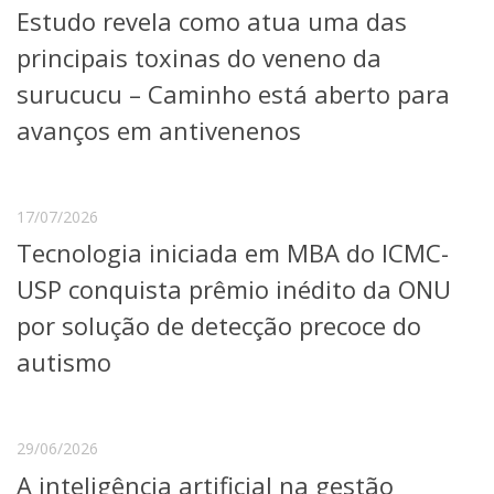
Estudo revela como atua uma das
Telefones e Mapas
Pessoas
principais toxinas do veneno da
Ensino
surucucu – Caminho está aberto para
Graduação
avanços em antivenenos
Pós-Graduação
Educação a distância
Cursos de Extensão
Pesquisa e Inovação
17/07/2026
Linhas de Pesquisa
Tecnologia iniciada em MBA do ICMC-
Centros, Núcleos e Projetos em Rede
USP conquista prêmio inédito da ONU
Pós-doutorado
Iniciação Científica
por solução de detecção precoce do
Transferência de Tecnologia
autismo
Empresas Juniores
Extensão à Comunidade
Projetos, Programas e Cursos
29/06/2026
Artes, Cultura e Esportes
Museus e Espaços Interativos
A inteligência artificial na gestão