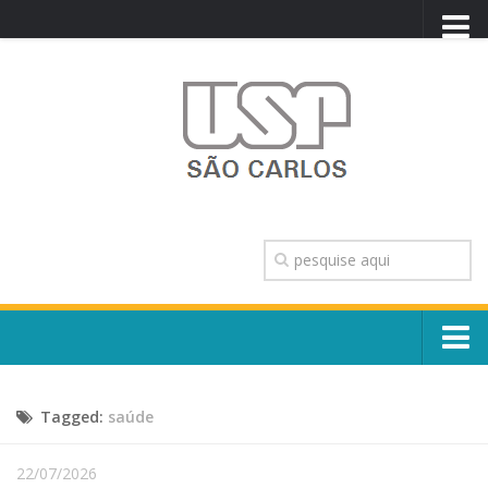
PORTAL USP
WEBMAIL
NEWSLETTER
VIDEOCAST
SISTEMAS USP
TRANSPARÊNCIA
OUVIDORIA
CONTATO
Sobre o Campus
ENGLISH
Tagged:
saúde
Escola, Institutos e Órgãos
Conselho Gestor e Dirigentes
Núcleos e Comissões
22/07/2026
História e Números