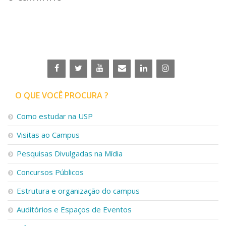
Serviços
Bibliotecas
Apoio ao Estudante
Segurança, Trânsito e Prevenção
RH, Administrativo e Financeiro
Outros serviços
Comunicação
Assessorias e Mídias
O QUE VOCÊ PROCURA ?
Aplicativos e Sites
Jornal da USP
Como estudar na USP
Agenda de Eventos
Visitas ao Campus
Defesa de Teses
Pesquisas Divulgadas na Mídia
Concursos Públicos
Estrutura e organização do campus
Auditórios e Espaços de Eventos