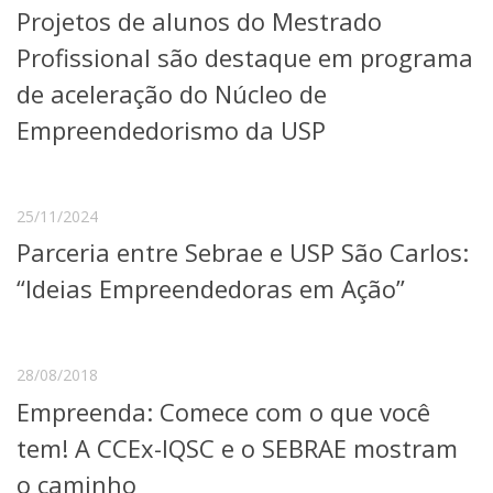
Projetos de alunos do Mestrado
Telefones e Mapas
Pessoas
Profissional são destaque em programa
Ensino
de aceleração do Núcleo de
Graduação
Empreendedorismo da USP
Pós-Graduação
Educação a distância
Cursos de Extensão
Pesquisa e Inovação
25/11/2024
Linhas de Pesquisa
Parceria entre Sebrae e USP São Carlos:
Centros, Núcleos e Projetos em Rede
“Ideias Empreendedoras em Ação”
Pós-doutorado
Iniciação Científica
Transferência de Tecnologia
Empresas Juniores
28/08/2018
Extensão à Comunidade
Empreenda: Comece com o que você
Projetos, Programas e Cursos
tem! A CCEx-IQSC e o SEBRAE mostram
Artes, Cultura e Esportes
Museus e Espaços Interativos
o caminho