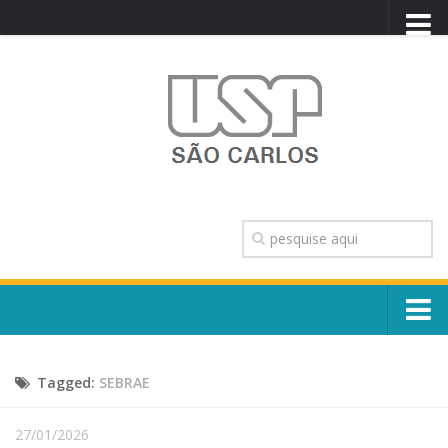
PORTAL USP
WEBMAIL
NEWSLETTER
VIDEOCAST
SISTEMAS USP
TRANSPARÊNCIA
OUVIDORIA
CONTATO
Sobre o Campus
ENGLISH
Tagged:
SEBRAE
Escola, Institutos e Órgãos
Conselho Gestor e Dirigentes
Núcleos e Comissões
27/01/2026
História e Números