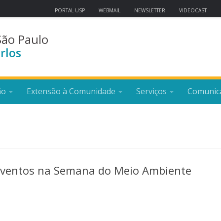
PORTAL USP
WEBMAIL
NEWSLETTER
VIDEOCAST
São Paulo
rlos
ão
Extensão à Comunidade
Serviços
Comunic
 eventos na Semana do Meio Ambiente