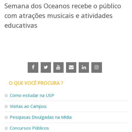
Semana dos Oceanos recebe o público
Telefones e Mapas
Pessoas
com atrações musicais e atividades
Ensino
educativas
Graduação
Pós-Graduação
Educação a distância
Cursos de Extensão
Pesquisa e Inovação
Linhas de Pesquisa
Centros, Núcleos e Projetos em Rede
Pós-doutorado
O QUE VOCÊ PROCURA ?
Iniciação Científica
Transferência de Tecnologia
Como estudar na USP
Empresas Juniores
Extensão à Comunidade
Visitas ao Campus
Projetos, Programas e Cursos
Pesquisas Divulgadas na Mídia
Artes, Cultura e Esportes
Museus e Espaços Interativos
Concursos Públicos