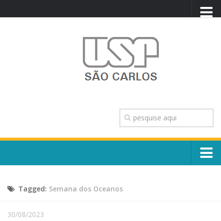
PORTAL USP
WEBMAIL
NEWSLETTER
VIDEOCAST
SISTEMAS USP
TRANSPARÊNCIA
OUVIDORIA
CONTATO
Sobre o Campus
ENGLISH
Tagged:
Semana dos Oceanos
Escola, Institutos e Órgãos
Conselho Gestor e Dirigentes
Núcleos e Comissões
30/08/2023
História e Números