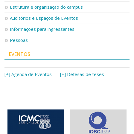
Serviços
Estrutura e organização do campus
Bibliotecas
Auditórios e Espaços de Eventos
Apoio ao Estudante
Segurança, Trânsito e Prevenção
Informações para ingressantes
RH, Administrativo e Financeiro
Outros serviços
Pessoas
Comunicação
EVENTOS
Assessorias e Mídias
Aplicativos e Sites
Jornal da USP
Agenda de Eventos
[+] Agenda de Eventos
[+] Defesas de teses
Defesa de Teses