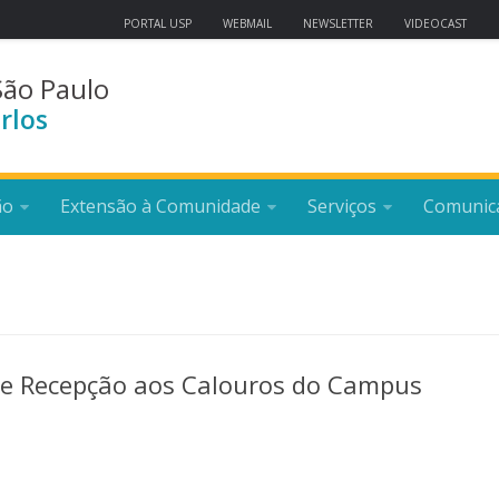
PORTAL USP
WEBMAIL
NEWSLETTER
VIDEOCAST
São Paulo
rlos
ão
Extensão à Comunidade
Serviços
Comunic
e Recepção aos Calouros do Campus