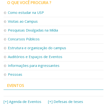
Serviços
O QUE VOCÊ PROCURA ?
Bibliotecas
Como estudar na USP
Apoio ao Estudante
Segurança, Trânsito e Prevenção
Visitas ao Campus
RH, Administrativo e Financeiro
Outros serviços
Pesquisas Divulgadas na Mídia
Comunicação
Concursos Públicos
Assessorias e Mídias
Estrutura e organização do campus
Aplicativos e Sites
Jornal da USP
Auditórios e Espaços de Eventos
Agenda de Eventos
Defesa de Teses
Informações para ingressantes
Pessoas
EVENTOS
[+] Agenda de Eventos
[+] Defesas de teses