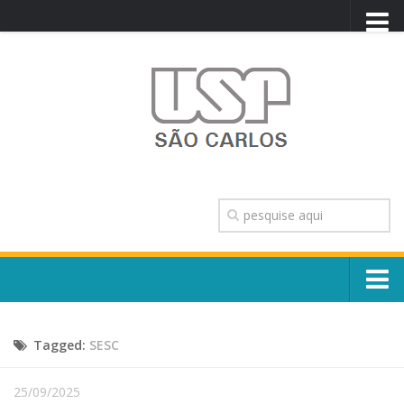
PORTAL USP
WEBMAIL
NEWSLETTER
VIDEOCAST
SISTEMAS USP
TRANSPARÊNCIA
OUVIDORIA
CONTATO
Sobre o Campus
ENGLISH
Tagged:
SESC
Escola, Institutos e Órgãos
Conselho Gestor e Dirigentes
Núcleos e Comissões
25/09/2025
História e Números