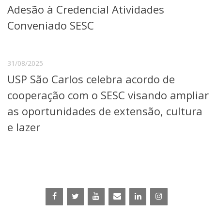
Adesão à Credencial Atividades
Telefones e Mapas
Pessoas
Conveniado SESC
Ensino
Graduação
Pós-Graduação
31/08/2025
Educação a distância
USP São Carlos celebra acordo de
Cursos de Extensão
cooperação com o SESC visando ampliar
Pesquisa e Inovação
Linhas de Pesquisa
as oportunidades de extensão, cultura
Centros, Núcleos e Projetos em Rede
e lazer
Pós-doutorado
Iniciação Científica
Transferência de Tecnologia
Empresas Juniores
Extensão à Comunidade
Projetos, Programas e Cursos
Artes, Cultura e Esportes
Museus e Espaços Interativos