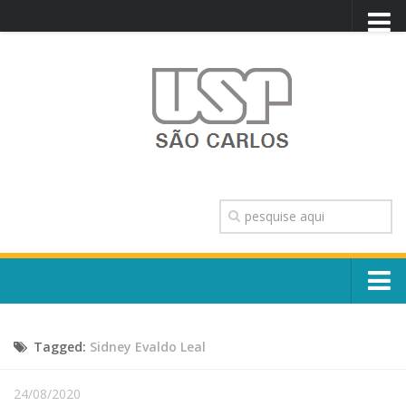
PORTAL USP
WEBMAIL
NEWSLETTER
VIDEOCAST
SISTEMAS USP
TRANSPARÊNCIA
OUVIDORIA
CONTATO
Sobre o Campus
ENGLISH
Tagged:
Sidney Evaldo Leal
Escola, Institutos e Órgãos
Conselho Gestor e Dirigentes
Núcleos e Comissões
24/08/2020
História e Números