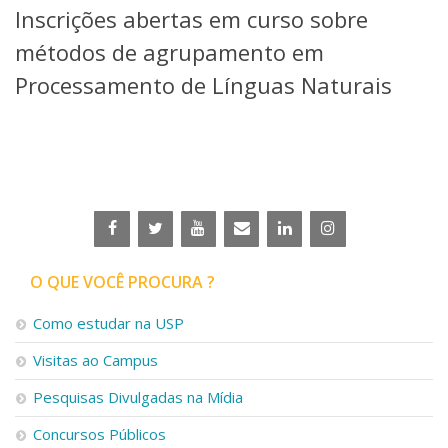
Inscrições abertas em curso sobre
Telefones e Mapas
Pessoas
métodos de agrupamento em
Ensino
Processamento de Línguas Naturais
Graduação
Pós-Graduação
Educação a distância
Cursos de Extensão
Pesquisa e Inovação
Linhas de Pesquisa
Centros, Núcleos e Projetos em Rede
Pós-doutorado
O QUE VOCÊ PROCURA ?
Iniciação Científica
Transferência de Tecnologia
Como estudar na USP
Empresas Juniores
Extensão à Comunidade
Visitas ao Campus
Projetos, Programas e Cursos
Pesquisas Divulgadas na Mídia
Artes, Cultura e Esportes
Museus e Espaços Interativos
Concursos Públicos