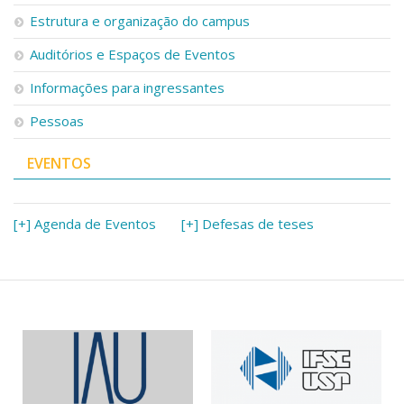
Serviços
Estrutura e organização do campus
Bibliotecas
Auditórios e Espaços de Eventos
Apoio ao Estudante
Segurança, Trânsito e Prevenção
Informações para ingressantes
RH, Administrativo e Financeiro
Outros serviços
Pessoas
Comunicação
EVENTOS
Assessorias e Mídias
Aplicativos e Sites
Jornal da USP
Agenda de Eventos
[+] Agenda de Eventos
[+] Defesas de teses
Defesa de Teses