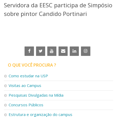
Servidora da EESC participa de Simpósio
Telefones e Mapas
Pessoas
sobre pintor Candido Portinari
Ensino
Graduação
Pós-Graduação
Educação a distância
Cursos de Extensão
Pesquisa e Inovação
Linhas de Pesquisa
Centros, Núcleos e Projetos em Rede
O QUE VOCÊ PROCURA ?
Pós-doutorado
Iniciação Científica
Como estudar na USP
Transferência de Tecnologia
Visitas ao Campus
Empresas Juniores
Extensão à Comunidade
Pesquisas Divulgadas na Mídia
Projetos, Programas e Cursos
Concursos Públicos
Artes, Cultura e Esportes
Museus e Espaços Interativos
Estrutura e organização do campus