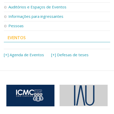
Serviços
Auditórios e Espaços de Eventos
Bibliotecas
Apoio ao Estudante
Informações para ingressantes
Segurança, Trânsito e Prevenção
Pessoas
RH, Administrativo e Financeiro
Outros serviços
EVENTOS
Comunicação
Assessorias e Mídias
Aplicativos e Sites
[+] Agenda de Eventos
[+] Defesas de teses
Jornal da USP
Agenda de Eventos
Defesa de Teses