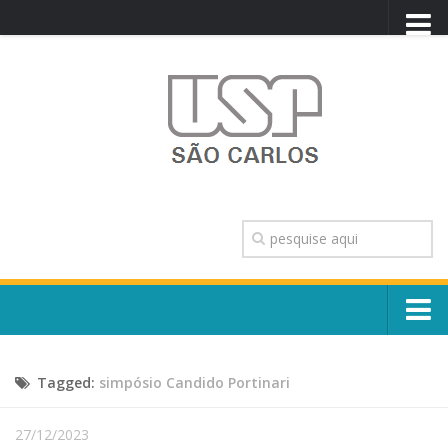
PORTAL USP
WEBMAIL
NEWSLETTER
VIDEOCAST
SISTEMAS USP
TRANSPARÊNCIA
OUVIDORIA
CONTATO
Sobre o Campus
ENGLISH
Tagged:
simpósio Candido Portinari
Escola, Institutos e Órgãos
Conselho Gestor e Dirigentes
Núcleos e Comissões
27/12/2023
História e Números