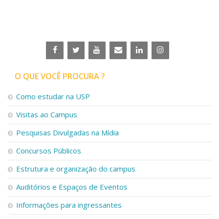
Serviços
Bibliotecas
Apoio ao Estudante
Segurança, Trânsito e Prevenção
RH, Administrativo e Financeiro
Outros serviços
Comunicação
O QUE VOCÊ PROCURA ?
Assessorias e Mídias
Como estudar na USP
Aplicativos e Sites
Jornal da USP
Visitas ao Campus
Agenda de Eventos
Defesa de Teses
Pesquisas Divulgadas na Mídia
Concursos Públicos
Estrutura e organização do campus
Auditórios e Espaços de Eventos
Informações para ingressantes