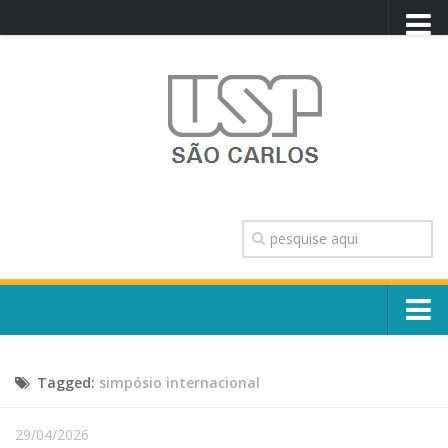
PORTAL USP
WEBMAIL
NEWSLETTER
VIDEOCAST
SISTEMAS USP
TRANSPARÊNCIA
OUVIDORIA
CONTATO
Sobre o Campus
ENGLISH
Tagged:
simpósio internacional
Escola, Institutos e Órgãos
Conselho Gestor e Dirigentes
Núcleos e Comissões
29/04/2026
História e Números