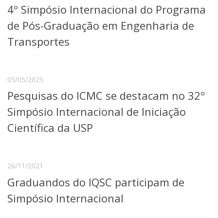
4º Simpósio Internacional do Programa
Telefones e Mapas
Pessoas
de Pós-Graduação em Engenharia de
Ensino
Transportes
Graduação
Pós-Graduação
Educação a distância
Cursos de Extensão
05/05/2025
Pesquisas do ICMC se destacam no 32º
Pesquisa e Inovação
Linhas de Pesquisa
Simpósio Internacional de Iniciação
Centros, Núcleos e Projetos em Rede
Científica da USP
Pós-doutorado
Iniciação Científica
Transferência de Tecnologia
Empresas Juniores
26/11/2021
Extensão à Comunidade
Graduandos do IQSC participam de
Projetos, Programas e Cursos
Simpósio Internacional
Artes, Cultura e Esportes
Museus e Espaços Interativos