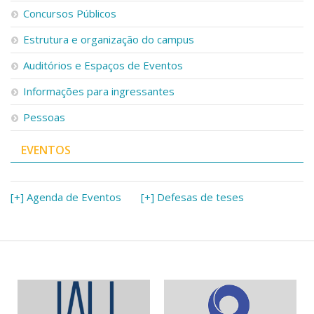
Serviços
Concursos Públicos
Bibliotecas
Estrutura e organização do campus
Apoio ao Estudante
Segurança, Trânsito e Prevenção
Auditórios e Espaços de Eventos
RH, Administrativo e Financeiro
Outros serviços
Informações para ingressantes
Comunicação
Pessoas
Assessorias e Mídias
Aplicativos e Sites
EVENTOS
Jornal da USP
Agenda de Eventos
Defesa de Teses
[+] Agenda de Eventos
[+] Defesas de teses