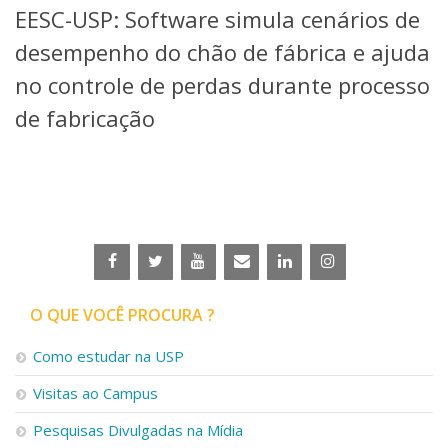
EESC-USP: Software simula cenários de
Telefones e Mapas
Pessoas
desempenho do chão de fábrica e ajuda
Ensino
no controle de perdas durante processo
Graduação
de fabricação
Pós-Graduação
Educação a distância
Cursos de Extensão
Pesquisa e Inovação
Linhas de Pesquisa
Centros, Núcleos e Projetos em Rede
Pós-doutorado
Iniciação Científica
Transferência de Tecnologia
O QUE VOCÊ PROCURA ?
Empresas Juniores
Extensão à Comunidade
Como estudar na USP
Projetos, Programas e Cursos
Visitas ao Campus
Artes, Cultura e Esportes
Museus e Espaços Interativos
Pesquisas Divulgadas na Mídia