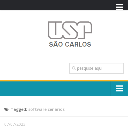
PORTAL USP
WEBMAIL
NEWSLETTER
VIDEOCAST
SISTEMAS USP
TRANSPARÊNCIA
OUVIDORIA
CONTATO
Sobre o Campus
ENGLISH
Tagged:
software cenários
Escola, Institutos e Órgãos
Conselho Gestor e Dirigentes
Núcleos e Comissões
07/07/2023
História e Números