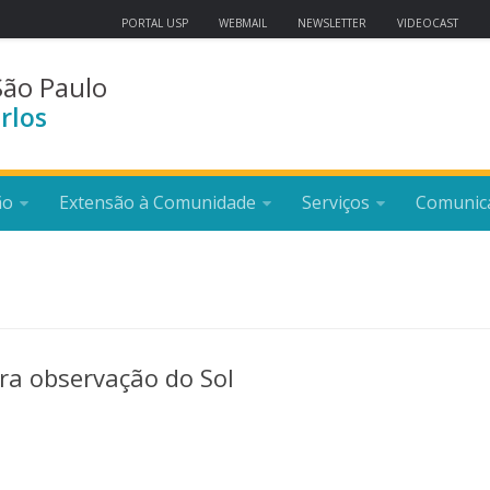
PORTAL USP
WEBMAIL
NEWSLETTER
VIDEOCAST
São Paulo
rlos
ão
Extensão à Comunidade
Serviços
Comunic
ra observação do Sol