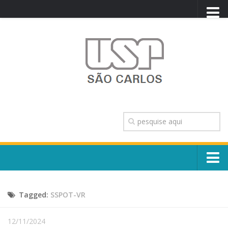
PORTAL USP
WEBMAIL
NEWSLETTER
VIDEOCAST
SISTEMAS USP
TRANSPARÊNCIA
OUVIDORIA
CONTATO
Sobre o Campus
ENGLISH
Tagged:
SSPOT-VR
Escola, Institutos e Órgãos
Conselho Gestor e Dirigentes
Núcleos e Comissões
12/11/2024
História e Números