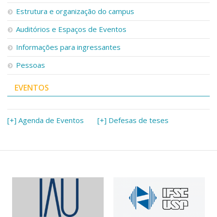
Serviços
Estrutura e organização do campus
Bibliotecas
Auditórios e Espaços de Eventos
Apoio ao Estudante
Segurança, Trânsito e Prevenção
Informações para ingressantes
RH, Administrativo e Financeiro
Outros serviços
Pessoas
Comunicação
EVENTOS
Assessorias e Mídias
Aplicativos e Sites
Jornal da USP
Agenda de Eventos
[+] Agenda de Eventos
[+] Defesas de teses
Defesa de Teses