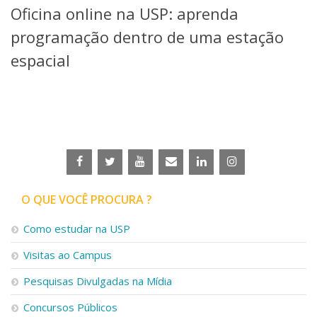
Oficina online na USP: aprenda
Telefones e Mapas
Pessoas
programação dentro de uma estação
Ensino
espacial
Graduação
Pós-Graduação
Educação a distância
Cursos de Extensão
Pesquisa e Inovação
Linhas de Pesquisa
Centros, Núcleos e Projetos em Rede
Pós-doutorado
O QUE VOCÊ PROCURA ?
Iniciação Científica
Transferência de Tecnologia
Como estudar na USP
Empresas Juniores
Extensão à Comunidade
Visitas ao Campus
Projetos, Programas e Cursos
Pesquisas Divulgadas na Mídia
Artes, Cultura e Esportes
Museus e Espaços Interativos
Concursos Públicos