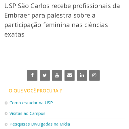
USP São Carlos recebe profissionais da
Telefones e Mapas
Pessoas
Embraer para palestra sobre a
Ensino
participação feminina nas ciências
Graduação
exatas
Pós-Graduação
Educação a distância
Cursos de Extensão
Pesquisa e Inovação
Linhas de Pesquisa
Centros, Núcleos e Projetos em Rede
Pós-doutorado
Iniciação Científica
Transferência de Tecnologia
O QUE VOCÊ PROCURA ?
Empresas Juniores
Extensão à Comunidade
Como estudar na USP
Projetos, Programas e Cursos
Visitas ao Campus
Artes, Cultura e Esportes
Museus e Espaços Interativos
Pesquisas Divulgadas na Mídia