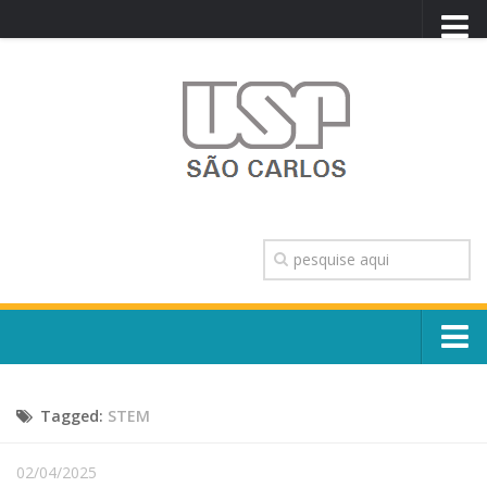
PORTAL USP
WEBMAIL
NEWSLETTER
VIDEOCAST
SISTEMAS USP
TRANSPARÊNCIA
OUVIDORIA
CONTATO
Sobre o Campus
ENGLISH
Tagged:
STEM
Escola, Institutos e Órgãos
Conselho Gestor e Dirigentes
Núcleos e Comissões
02/04/2025
História e Números