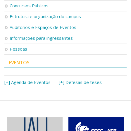
Serviços
Concursos Públicos
Bibliotecas
Estrutura e organização do campus
Apoio ao Estudante
Segurança, Trânsito e Prevenção
Auditórios e Espaços de Eventos
RH, Administrativo e Financeiro
Outros serviços
Informações para ingressantes
Comunicação
Pessoas
Assessorias e Mídias
Aplicativos e Sites
EVENTOS
Jornal da USP
Agenda de Eventos
Defesa de Teses
[+] Agenda de Eventos
[+] Defesas de teses