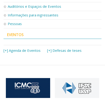
Serviços
Auditórios e Espaços de Eventos
Bibliotecas
Apoio ao Estudante
Informações para ingressantes
Segurança, Trânsito e Prevenção
Pessoas
RH, Administrativo e Financeiro
Outros serviços
EVENTOS
Comunicação
Assessorias e Mídias
Aplicativos e Sites
[+] Agenda de Eventos
[+] Defesas de teses
Jornal da USP
Agenda de Eventos
Defesa de Teses