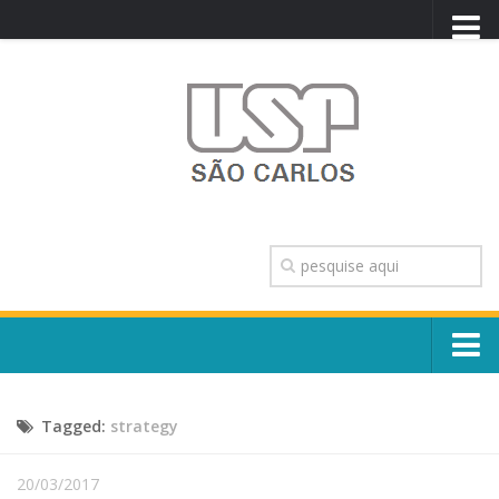
PORTAL USP
WEBMAIL
NEWSLETTER
VIDEOCAST
SISTEMAS USP
TRANSPARÊNCIA
OUVIDORIA
CONTATO
Sobre o Campus
ENGLISH
Tagged:
strategy
Escola, Institutos e Órgãos
Conselho Gestor e Dirigentes
Núcleos e Comissões
20/03/2017
História e Números