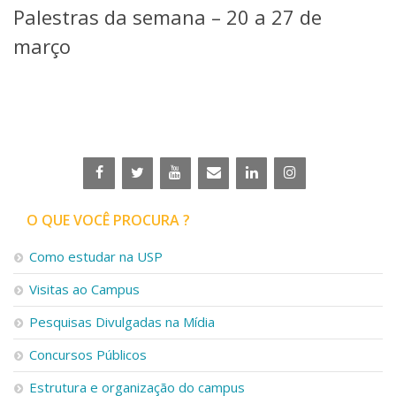
Palestras da semana – 20 a 27 de
Telefones e Mapas
Pessoas
março
Ensino
Graduação
Pós-Graduação
Educação a distância
Cursos de Extensão
Pesquisa e Inovação
Linhas de Pesquisa
Centros, Núcleos e Projetos em Rede
O QUE VOCÊ PROCURA ?
Pós-doutorado
Iniciação Científica
Como estudar na USP
Transferência de Tecnologia
Visitas ao Campus
Empresas Juniores
Extensão à Comunidade
Pesquisas Divulgadas na Mídia
Projetos, Programas e Cursos
Concursos Públicos
Artes, Cultura e Esportes
Museus e Espaços Interativos
Estrutura e organização do campus