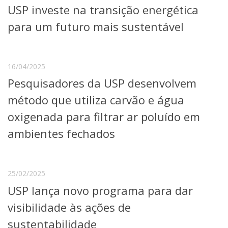
USP investe na transição energética
Telefones e Mapas
Pessoas
para um futuro mais sustentável
Ensino
Graduação
Pós-Graduação
16/04/2025
Educação a distância
Pesquisadores da USP desenvolvem
Cursos de Extensão
método que utiliza carvão e água
Pesquisa e Inovação
Linhas de Pesquisa
oxigenada para filtrar ar poluído em
Centros, Núcleos e Projetos em Rede
ambientes fechados
Pós-doutorado
Iniciação Científica
Transferência de Tecnologia
Empresas Juniores
25/02/2025
Extensão à Comunidade
USP lança novo programa para dar
Projetos, Programas e Cursos
visibilidade às ações de
Artes, Cultura e Esportes
Museus e Espaços Interativos
sustentabilidade