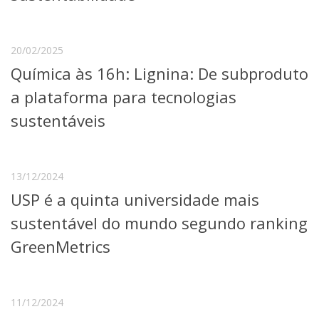
Serviços
Bibliotecas
Apoio ao Estudante
20/02/2025
Segurança, Trânsito e Prevenção
Química às 16h: Lignina: De subproduto
RH, Administrativo e Financeiro
Outros serviços
a plataforma para tecnologias
Comunicação
sustentáveis
Assessorias e Mídias
Aplicativos e Sites
Jornal da USP
Agenda de Eventos
13/12/2024
Defesa de Teses
USP é a quinta universidade mais
sustentável do mundo segundo ranking
GreenMetrics
11/12/2024