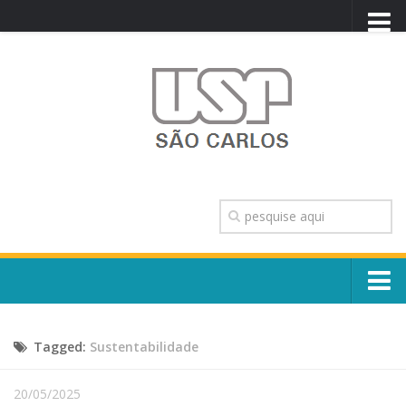
PORTAL USP
WEBMAIL
NEWSLETTER
VIDEOCAST
SISTEMAS USP
TRANSPARÊNCIA
OUVIDORIA
CONTATO
Sobre o Campus
ENGLISH
Tagged:
Sustentabilidade
Escola, Institutos e Órgãos
Conselho Gestor e Dirigentes
Núcleos e Comissões
20/05/2025
História e Números