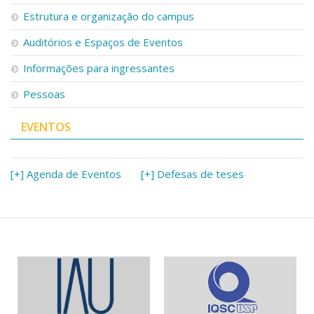
Serviços
Estrutura e organização do campus
Bibliotecas
Auditórios e Espaços de Eventos
Apoio ao Estudante
Segurança, Trânsito e Prevenção
Informações para ingressantes
RH, Administrativo e Financeiro
Outros serviços
Pessoas
Comunicação
EVENTOS
Assessorias e Mídias
Aplicativos e Sites
Jornal da USP
Agenda de Eventos
[+] Agenda de Eventos
[+] Defesas de teses
Defesa de Teses