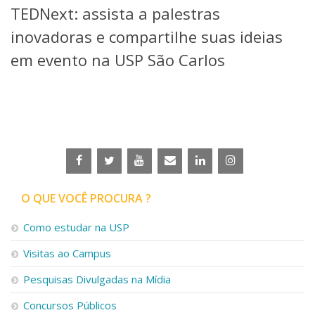
TEDNext: assista a palestras
Telefones e Mapas
Pessoas
inovadoras e compartilhe suas ideias
Ensino
em evento na USP São Carlos
Graduação
Pós-Graduação
Educação a distância
Cursos de Extensão
Pesquisa e Inovação
Linhas de Pesquisa
Centros, Núcleos e Projetos em Rede
Pós-doutorado
O QUE VOCÊ PROCURA ?
Iniciação Científica
Transferência de Tecnologia
Como estudar na USP
Empresas Juniores
Extensão à Comunidade
Visitas ao Campus
Projetos, Programas e Cursos
Pesquisas Divulgadas na Mídia
Artes, Cultura e Esportes
Museus e Espaços Interativos
Concursos Públicos