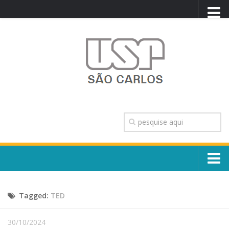
PORTAL USP
WEBMAIL
NEWSLETTER
VIDEOCAST
SISTEMAS USP
TRANSPARÊNCIA
OUVIDORIA
CONTATO
Sobre o Campus
ENGLISH
Tagged:
TED
Escola, Institutos e Órgãos
Conselho Gestor e Dirigentes
Núcleos e Comissões
30/10/2024
História e Números