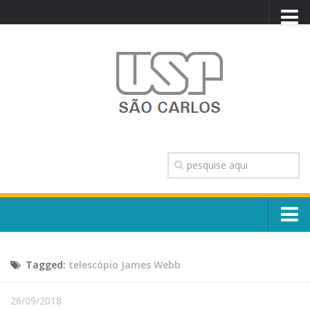
PORTAL USP
WEBMAIL
NEWSLETTER
VIDEOCAST
SISTEMAS USP
TRANSPARÊNCIA
OUVIDORIA
CONTATO
Sobre o Campus
ENGLISH
Tagged:
telescópio James Webb
Escola, Institutos e Órgãos
Conselho Gestor e Dirigentes
Núcleos e Comissões
26/09/2018
História e Números