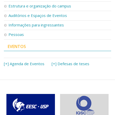
Serviços
Estrutura e organização do campus
Bibliotecas
Auditórios e Espaços de Eventos
Apoio ao Estudante
Segurança, Trânsito e Prevenção
Informações para ingressantes
RH, Administrativo e Financeiro
Outros serviços
Pessoas
Comunicação
EVENTOS
Assessorias e Mídias
Aplicativos e Sites
Jornal da USP
Agenda de Eventos
[+] Agenda de Eventos
[+] Defesas de teses
Defesa de Teses