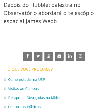
Depois do Hubble: palestra no
Telefones e Mapas
Pessoas
Observatório abordará o telescópio
Ensino
espacial James Webb
Graduação
Pós-Graduação
Educação a distância
Cursos de Extensão
Pesquisa e Inovação
Linhas de Pesquisa
Centros, Núcleos e Projetos em Rede
Pós-doutorado
O QUE VOCÊ PROCURA ?
Iniciação Científica
Transferência de Tecnologia
Como estudar na USP
Empresas Juniores
Extensão à Comunidade
Visitas ao Campus
Projetos, Programas e Cursos
Pesquisas Divulgadas na Mídia
Artes, Cultura e Esportes
Museus e Espaços Interativos
Concursos Públicos