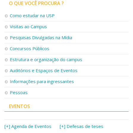
Serviços
O QUE VOCÊ PROCURA ?
Bibliotecas
Como estudar na USP
Apoio ao Estudante
Segurança, Trânsito e Prevenção
Visitas ao Campus
RH, Administrativo e Financeiro
Outros serviços
Pesquisas Divulgadas na Mídia
Comunicação
Concursos Públicos
Assessorias e Mídias
Estrutura e organização do campus
Aplicativos e Sites
Jornal da USP
Auditórios e Espaços de Eventos
Agenda de Eventos
Defesa de Teses
Informações para ingressantes
Pessoas
EVENTOS
[+] Agenda de Eventos
[+] Defesas de teses