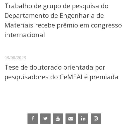
Trabalho de grupo de pesquisa do
Telefones e Mapas
Pessoas
Departamento de Engenharia de
Ensino
Materiais recebe prêmio em congresso
Graduação
internacional
Pós-Graduação
Educação a distância
Cursos de Extensão
Pesquisa e Inovação
03/08/2023
Linhas de Pesquisa
Tese de doutorado orientada por
Centros, Núcleos e Projetos em Rede
pesquisadores do CeMEAI é premiada
Pós-doutorado
Iniciação Científica
Transferência de Tecnologia
Empresas Juniores
Extensão à Comunidade
Projetos, Programas e Cursos
Artes, Cultura e Esportes
Museus e Espaços Interativos