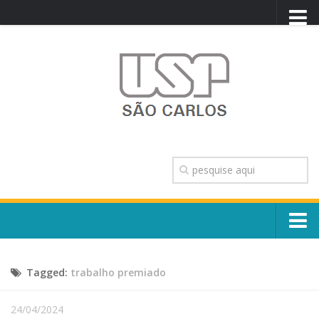
PORTAL USP
WEBMAIL
NEWSLETTER
VIDEOCAST
SISTEMAS USP
TRANSPARÊNCIA
OUVIDORIA
CONTATO
Sobre o Campus
ENGLISH
Tagged:
trabalho premiado
Escola, Institutos e Órgãos
Conselho Gestor e Dirigentes
Núcleos e Comissões
24/04/2024
História e Números