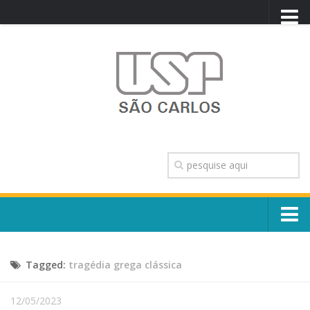
PORTAL USP
WEBMAIL
NEWSLETTER
VIDEOCAST
SISTEMAS USP
TRANSPARÊNCIA
OUVIDORIA
CONTATO
Sobre o Campus
ENGLISH
Tagged:
tragédia grega clássica
Escola, Institutos e Órgãos
Conselho Gestor e Dirigentes
Núcleos e Comissões
12/05/2023
História e Números