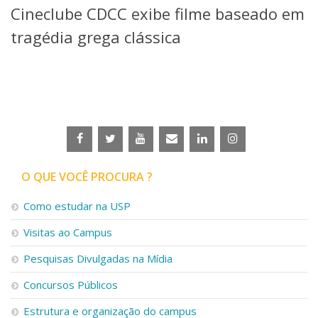
Cineclube CDCC exibe filme baseado em
Telefones e Mapas
Pessoas
tragédia grega clássica
Ensino
Graduação
Pós-Graduação
Educação a distância
Cursos de Extensão
Pesquisa e Inovação
Linhas de Pesquisa
Centros, Núcleos e Projetos em Rede
O QUE VOCÊ PROCURA ?
Pós-doutorado
Iniciação Científica
Como estudar na USP
Transferência de Tecnologia
Visitas ao Campus
Empresas Juniores
Extensão à Comunidade
Pesquisas Divulgadas na Mídia
Projetos, Programas e Cursos
Concursos Públicos
Artes, Cultura e Esportes
Museus e Espaços Interativos
Estrutura e organização do campus