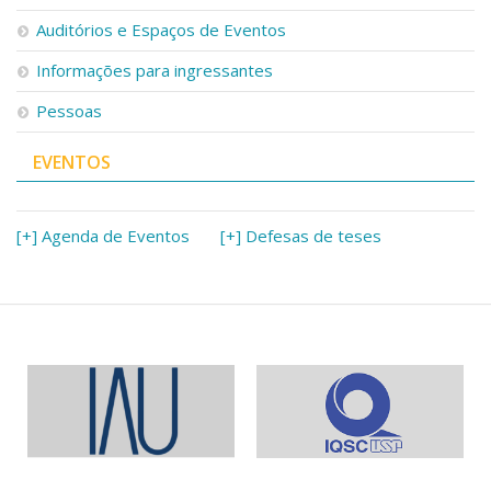
Serviços
Auditórios e Espaços de Eventos
Bibliotecas
Apoio ao Estudante
Informações para ingressantes
Segurança, Trânsito e Prevenção
Pessoas
RH, Administrativo e Financeiro
Outros serviços
EVENTOS
Comunicação
Assessorias e Mídias
Aplicativos e Sites
[+] Agenda de Eventos
[+] Defesas de teses
Jornal da USP
Agenda de Eventos
Defesa de Teses