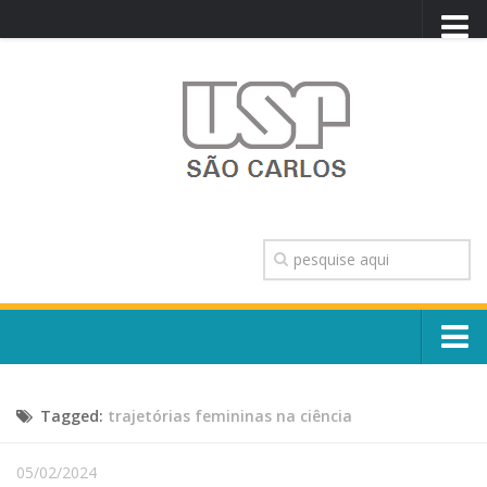
PORTAL USP
WEBMAIL
NEWSLETTER
VIDEOCAST
SISTEMAS USP
TRANSPARÊNCIA
OUVIDORIA
CONTATO
Sobre o Campus
ENGLISH
Tagged:
trajetórias femininas na ciência
Escola, Institutos e Órgãos
Conselho Gestor e Dirigentes
Núcleos e Comissões
05/02/2024
História e Números