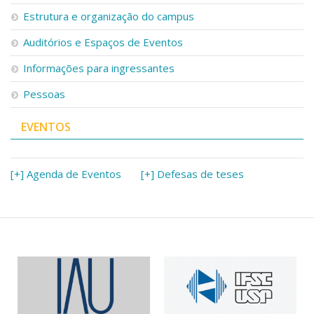
Serviços
Estrutura e organização do campus
Bibliotecas
Auditórios e Espaços de Eventos
Apoio ao Estudante
Segurança, Trânsito e Prevenção
Informações para ingressantes
RH, Administrativo e Financeiro
Outros serviços
Pessoas
Comunicação
EVENTOS
Assessorias e Mídias
Aplicativos e Sites
Jornal da USP
Agenda de Eventos
[+] Agenda de Eventos
[+] Defesas de teses
Defesa de Teses