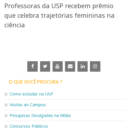
Professoras da USP recebem prêmio
Telefones e Mapas
Pessoas
que celebra trajetórias femininas na
Ensino
ciência
Graduação
Pós-Graduação
Educação a distância
Cursos de Extensão
Pesquisa e Inovação
Linhas de Pesquisa
Centros, Núcleos e Projetos em Rede
Pós-doutorado
O QUE VOCÊ PROCURA ?
Iniciação Científica
Transferência de Tecnologia
Como estudar na USP
Empresas Juniores
Extensão à Comunidade
Visitas ao Campus
Projetos, Programas e Cursos
Pesquisas Divulgadas na Mídia
Artes, Cultura e Esportes
Museus e Espaços Interativos
Concursos Públicos