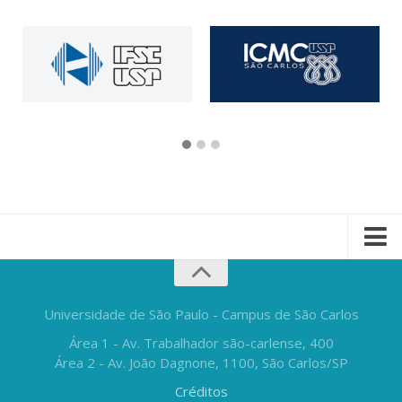
Universidade de São Paulo - Campus de São Carlos
Área 1 - Av. Trabalhador são-carlense, 400
Área 2 - Av. João Dagnone, 1100, São Carlos/SP
Créditos