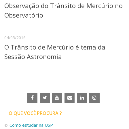
Observação do Trânsito de Mercúrio no
Telefones e Mapas
Pessoas
Observatório
Ensino
Graduação
Pós-Graduação
04/05/2016
Educação a distância
O Trânsito de Mercúrio é tema da
Cursos de Extensão
Sessão Astronomia
Pesquisa e Inovação
Linhas de Pesquisa
Centros, Núcleos e Projetos em Rede
Pós-doutorado
Iniciação Científica
Transferência de Tecnologia
Empresas Juniores
Extensão à Comunidade
Projetos, Programas e Cursos
O QUE VOCÊ PROCURA ?
Artes, Cultura e Esportes
Museus e Espaços Interativos
Como estudar na USP