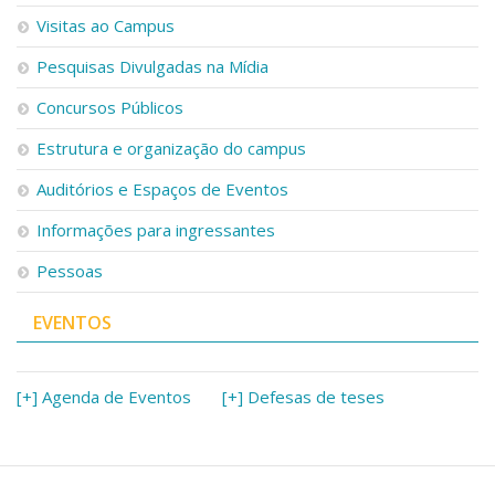
Serviços
Visitas ao Campus
Bibliotecas
Pesquisas Divulgadas na Mídia
Apoio ao Estudante
Segurança, Trânsito e Prevenção
Concursos Públicos
RH, Administrativo e Financeiro
Outros serviços
Estrutura e organização do campus
Comunicação
Auditórios e Espaços de Eventos
Assessorias e Mídias
Aplicativos e Sites
Informações para ingressantes
Jornal da USP
Pessoas
Agenda de Eventos
Defesa de Teses
EVENTOS
[+] Agenda de Eventos
[+] Defesas de teses