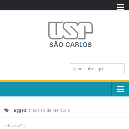
PORTAL USP
WEBMAIL
NEWSLETTER
VIDEOCAST
SISTEMAS USP
TRANSPARÊNCIA
OUVIDORIA
CONTATO
Sobre o Campus
ENGLISH
Tagged:
trânsito de Mercúrio
Escola, Institutos e Órgãos
Conselho Gestor e Dirigentes
Núcleos e Comissões
04/05/2016
História e Números