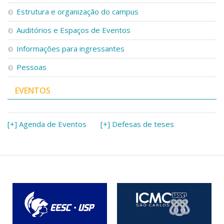
Serviços
Estrutura e organização do campus
Bibliotecas
Auditórios e Espaços de Eventos
Apoio ao Estudante
Segurança, Trânsito e Prevenção
Informações para ingressantes
RH, Administrativo e Financeiro
Outros serviços
Pessoas
Comunicação
EVENTOS
Assessorias e Mídias
Aplicativos e Sites
Jornal da USP
Agenda de Eventos
[+] Agenda de Eventos
[+] Defesas de teses
Defesa de Teses