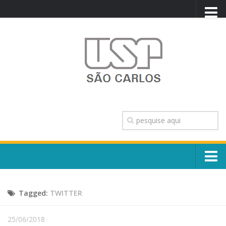
PORTAL USP
WEBMAIL
NEWSLETTER
VIDEOCAST
SISTEMAS USP
TRANSPARÊNCIA
OUVIDORIA
CONTATO
Sobre o Campus
ENGLISH
Tagged:
TWITTER
Escola, Institutos e Órgãos
Conselho Gestor e Dirigentes
Núcleos e Comissões
25/06/2018
História e Números