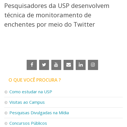
Pesquisadores da USP desenvolvem
Telefones e Mapas
Pessoas
técnica de monitoramento de
Ensino
enchentes por meio do Twitter
Graduação
Pós-Graduação
Educação a distância
Cursos de Extensão
Pesquisa e Inovação
Linhas de Pesquisa
Centros, Núcleos e Projetos em Rede
Pós-doutorado
O QUE VOCÊ PROCURA ?
Iniciação Científica
Transferência de Tecnologia
Como estudar na USP
Empresas Juniores
Extensão à Comunidade
Visitas ao Campus
Projetos, Programas e Cursos
Pesquisas Divulgadas na Mídia
Artes, Cultura e Esportes
Museus e Espaços Interativos
Concursos Públicos