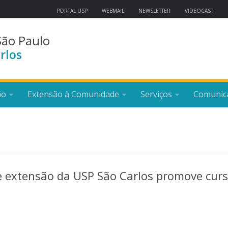
PORTAL USP
WEBMAIL
NEWSLETTER
VIDEOCAST
São Paulo
rlos
ão
Extensão à Comunidade
Serviços
Comunic
de extensão da USP São Carlos promove cur