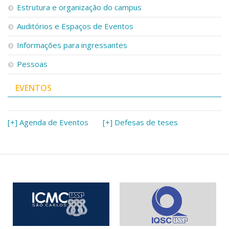
Serviços
Estrutura e organização do campus
Bibliotecas
Auditórios e Espaços de Eventos
Apoio ao Estudante
Segurança, Trânsito e Prevenção
Informações para ingressantes
RH, Administrativo e Financeiro
Outros serviços
Pessoas
Comunicação
EVENTOS
Assessorias e Mídias
Aplicativos e Sites
Jornal da USP
[+] Agenda de Eventos
[+] Defesas de teses
Agenda de Eventos
Defesa de Teses