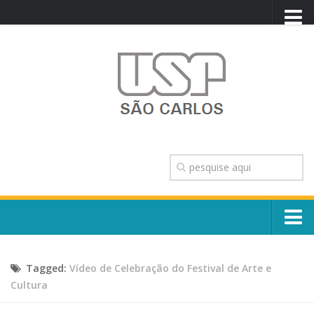
PORTAL USP
WEBMAIL
NEWSLETTER
VIDEOCAST
SISTEMAS USP
TRANSPARÊNCIA
OUVIDORIA
CONTATO
Sobre o Campus
ENGLISH
Tagged:
Vídeo de Celebração do Festival de Arte e
Escola, Institutos e Órgãos
Conselho Gestor e Dirigentes
Cultura
Núcleos e Comissões
História e Números