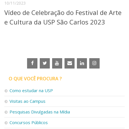
10/11/2023
Telefones e Mapas
Vídeo de Celebração do Festival de Arte
Pessoas
Ensino
e Cultura da USP São Carlos 2023
Graduação
Pós-Graduação
Educação a distância
Cursos de Extensão
Pesquisa e Inovação
Linhas de Pesquisa
Centros, Núcleos e Projetos em Rede
Pós-doutorado
O QUE VOCÊ PROCURA ?
Iniciação Científica
Transferência de Tecnologia
Como estudar na USP
Empresas Juniores
Visitas ao Campus
Extensão à Comunidade
Projetos, Programas e Cursos
Pesquisas Divulgadas na Mídia
Artes, Cultura e Esportes
Concursos Públicos
Museus e Espaços Interativos