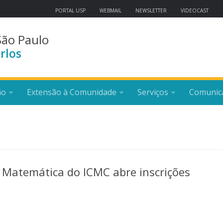
PORTAL USP
WEBMAIL
NEWSLETTER
VIDEOCAST
São Paulo
rlos
ão
Extensão à Comunidade
Serviços
Comunic
 Matemática do ICMC abre inscrições