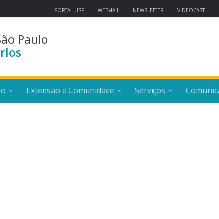
PORTAL USP
WEBMAIL
NEWSLETTER
VIDEOCAST
São Paulo
rlos
ão
Extensão à Comunidade
Serviços
Comunic