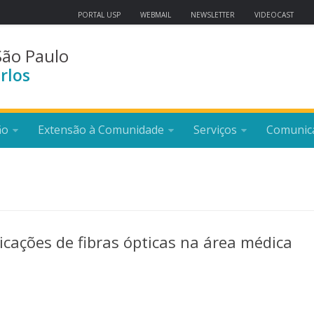
PORTAL USP
WEBMAIL
NEWSLETTER
VIDEOCAST
São Paulo
rlos
ão
Extensão à Comunidade
Serviços
Comunic
cações de fibras ópticas na área médica