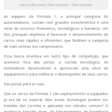
Serviços
para a vida comum Foto: Unsplash – Foto: Unsplash
Bibliotecas
Apoio ao Estudante
As equipes da Fórmula 1, a principal categoria do
Segurança, Trânsito e Prevenção
automobilismo, contam com grandes investimentos e uma
RH, Administrativo e Financeiro
série de recursos financeiros, tecnológicos e humanos. Um
Outros serviços
dos principais objetivos é favorecer o desenvolvimento de
Comunicação
carros mais rápidos e eficientes, que facilitem a conquista
Assessorias e Mídias
de mais vitórias nos campeonatos.
Aplicativos e Sites
Essa busca incentiva um outro tipo de competição, que
Jornal da USP
Agenda de Eventos
acontece fora das pistas: a corrida tecnológica. As
Defesa de Teses
montadoras desenvolvem e aprimoram uma série de
equipamentos para melhorar o desempenho de seus carros.
Das pistas para as ruas
Que os carros da Fórmula 1 são superpotentes e equipados
já era de se esperar. Mas essas tecnologias podem ser
trazidas das corridas e aplicadas nos veículos comuns? O
professor Marcelo Alves, do Departamento de Engenharia