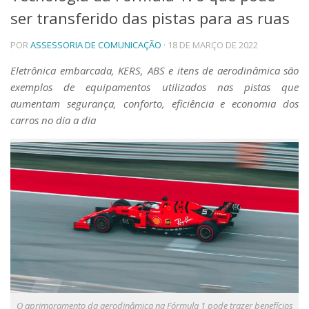
ser transferido das pistas para as ruas
Telefones e Mapas
Pessoas
POR
ASSESSORIA DE COMUNICAÇÃO
· 18 DE MARÇO DE 2022
Ensino
Graduação
Eletrônica embarcada, KERS, ABS e itens de aerodinâmica são
Pós-Graduação
exemplos de equipamentos utilizados nas pistas que
Educação a distância
aumentam segurança, conforto, eficiência e economia dos
Cursos de Extensão
carros no dia a dia
Pesquisa e Inovação
Linhas de Pesquisa
Centros, Núcleos e Projetos em Rede
Pós-doutorado
Iniciação Científica
Transferência de Tecnologia
Empresas Juniores
Extensão à Comunidade
Projetos, Programas e Cursos
Artes, Cultura e Esportes
Museus e Espaços Interativos
O aprimoramento da aerodinâmica na Fórmula 1 pode trazer benefícios