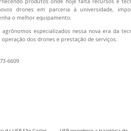
necendo produtos onde hoje falta recursos e tec
novos drones em parceria à universidade, impo
tenha o melhor equipamento.
m agrônomos especializados nessa nova era da tec
 operação dos drones e prestação de serviços.
373-6609
ro da USP São Carlos
USP reconhece a trajetória de