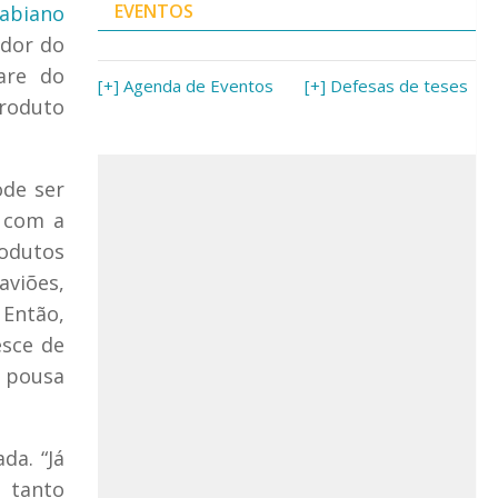
EVENTOS
Fabiano
ador do
are do
[+] Agenda de Eventos
[+] Defesas de teses
roduto
ode ser
o com a
rodutos
aviões,
 Então,
esce de
e pousa
da. “Já
 tanto