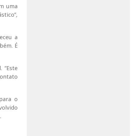
am uma
stico”,
heceu a
mbém. É
. “Este
contato
para o
volvido
.