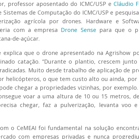
or, professor aposentado do ICMC/USP e
Cláudio 
e Sistemas de Computação do ICMC/USP e pesquis
erização agrícola por drones. Hardware e Softw
ceria com a empresa
Drone Sense
para que o p
cana-de-açúcar.
le explica que o drone apresentado na Agrishow p
inado catação. “Durante o plantio, crescem junt
radicadas. Muito desde trabalho de aplicação de p
r helicópteros, o que tem custo alto ou ainda, por 
 pode chegar a propriedades vizinhas, por exemplo.
onsegue voar a uma altura de 10 ou 15 metros, d
recisa chegar, faz a pulverização, levanta voo 
com o CeMEAI foi fundamental na solução encontra
mercado com empresas privadas e nunca progrediu