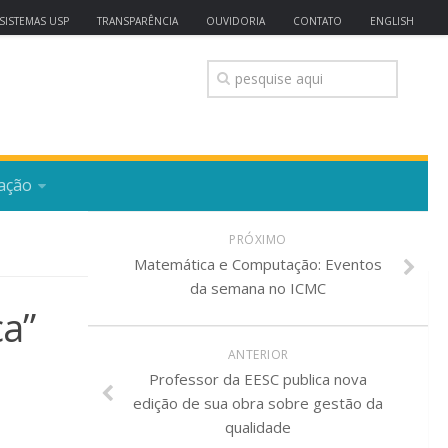
SISTEMAS USP
TRANSPARÊNCIA
OUVIDORIA
CONTATO
ENGLISH
ação
PRÓXIMO
Matemática e Computação: Eventos
da semana no ICMC
ca”
ANTERIOR
Professor da EESC publica nova
edição de sua obra sobre gestão da
qualidade