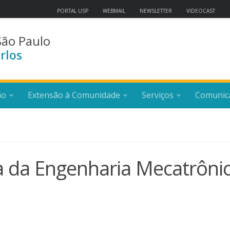
PORTAL USP
WEBMAIL
NEWSLETTER
VIDEOCAST
São Paulo
rlos
ão
Extensão à Comunidade
Serviços
Comunic
a da Engenharia Mecatrôni