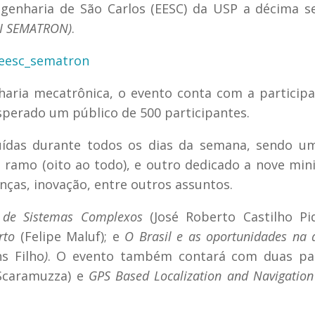
ngenharia de São Carlos (EESC) da USP a décima 
II SEMATRON)
.
aria mecatrônica, o evento conta com a particip
esperado um público de 500 participantes.
ibuídas durante todos os dias da semana, sendo u
 ramo (oito ao todo), e outro dedicado a nove min
nças, inovação, entre outros assuntos.
 de Sistemas Complexos
(José Roberto Castilho Piq
rto
(Felipe Maluf); e
O Brasil e as oportunidades na 
s Filho
)
. O evento também contará com duas pal
Scaramuzza) e
GPS Based Localization and Navigation