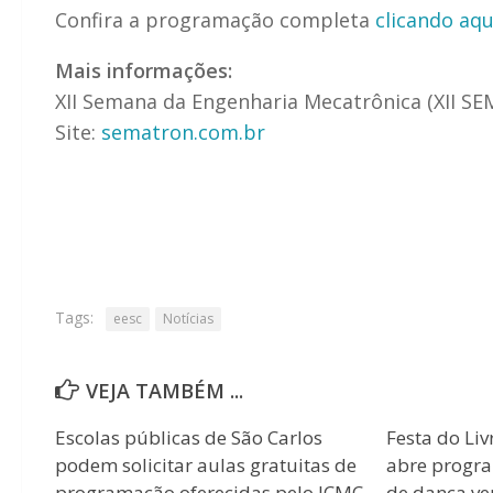
Confira a programação completa
clicando aqu
Mais informações:
XII Semana da Engenharia Mecatrônica (XII S
Site:
sematron.com.br
Tags:
eesc
Notícias
VEJA TAMBÉM ...
Escolas públicas de São Carlos
Festa do Liv
podem solicitar aulas gratuitas de
abre progr
programação oferecidas pelo ICMC
de dança ver