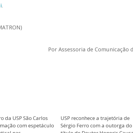
i
.
EMATRON)
Por Assessoria de Comunicação 
ro da USP São Carlos
USP reconhece a trajetória de
amação com espetáculo
Sérgio Ferro com a outorga do
tical nas
título de Doutor Honoris Caus