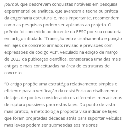
Serviços
Journal
, que descrevam conquistas notáveis em pesquisa
experimental ou analítica, que avancem a teoria ou prática
Bibliotecas
Apoio ao Estudante
da engenharia estrutural e, mais importante, recomendem
Segurança, Trânsito e Prevenção
como as pesquisas podem ser aplicadas ao projeto. O
RH, Administrativo e Financeiro
prêmio foi concedido ao docente da EESC por sua coautoria
Outros serviços
em artigo intitulado “Transição entre cisalhamento e punção
Comunicação
em lajes de concreto armado: revisão e previsões com
expressões de código ACI”, veiculado na edição de março
Assessorias e Mídias
Aplicativos e Sites
de 2023 da publicação científica, considerada uma das mais
Jornal da USP
antigas e mais conceituadas na área de estruturas de
Agenda de Eventos
concreto.
Defesa de Teses
“O artigo propõe uma estratégia relativamente simples e
eficiente para a verificação da resistência ao cisalhamento
de lajes de pontes considerando os diferentes mecanismos
de ruptura possíveis para estas lajes. Do ponto de vista
mais prático, a metodologia proposta visa indicar se lajes
que foram projetadas décadas atrás para suportar veículos
mais leves podem ser submetidas aos maiores