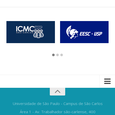
Universidade de São Paulo - Campus de São Carlos
Área 1 - Av. Trabalhador são-carlense, 400