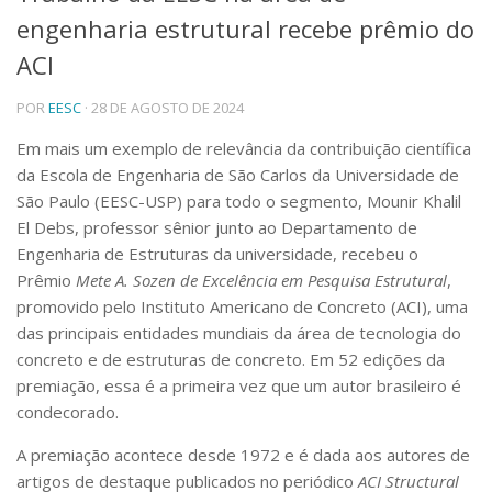
engenharia estrutural recebe prêmio do
Telefones e Mapas
Pessoas
ACI
Ensino
POR
EESC
· 28 DE AGOSTO DE 2024
Graduação
Pós-Graduação
Em mais um exemplo de relevância da contribuição científica
Educação a distância
da Escola de Engenharia de São Carlos da Universidade de
Cursos de Extensão
São Paulo (EESC-USP) para todo o segmento, Mounir Khalil
Pesquisa e Inovação
El Debs, professor sênior junto ao Departamento de
Linhas de Pesquisa
Engenharia de Estruturas da universidade, recebeu o
Centros, Núcleos e Projetos em Rede
Prêmio
Mete A. Sozen de Excelência em Pesquisa Estrutural
,
Pós-doutorado
promovido pelo Instituto Americano de Concreto (ACI), uma
Iniciação Científica
das principais entidades mundiais da área de tecnologia do
Transferência de Tecnologia
concreto e de estruturas de concreto. Em 52 edições da
Empresas Juniores
premiação, essa é a primeira vez que um autor brasileiro é
Extensão à Comunidade
condecorado.
Projetos, Programas e Cursos
Artes, Cultura e Esportes
A premiação acontece desde 1972 e é dada aos autores de
Museus e Espaços Interativos
artigos de destaque publicados no periódico
ACI Structural