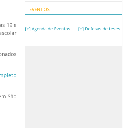
EVENTOS
as 19 e
[+] Agenda de Eventos
[+] Defesas de teses
escolar
ionados
ompleto
 em São