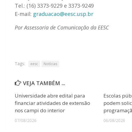
Tel.: (16) 3373-9229 e 3373-9249
E-mail:
graduacao@eesc.usp.br
Por Assessoria de Comunicação da EESC
Tags:
eesc
Notícias
VEJA TAMBÉM ...
Universidade abre edital para
Escolas púb
financiar atividades de extensão
podem solici
nos campi do interior
programação
07/08/2026
06/08/2026