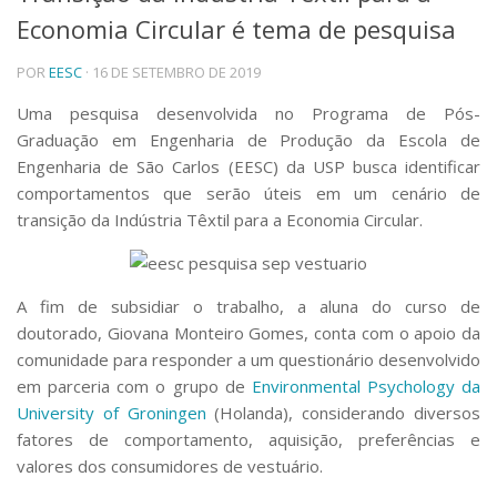
Economia Circular é tema de pesquisa
Telefones e Mapas
Pessoas
POR
EESC
· 16 DE SETEMBRO DE 2019
Ensino
Graduação
Uma pesquisa desenvolvida no Programa de Pós-
Pós-Graduação
Graduação em Engenharia de Produção da Escola de
Educação a distância
Engenharia de São Carlos (EESC) da USP busca identificar
Cursos de Extensão
comportamentos que serão úteis em um cenário de
Pesquisa e Inovação
transição da Indústria Têxtil para a Economia Circular.
Linhas de Pesquisa
Centros, Núcleos e Projetos em Rede
Pós-doutorado
A fim de subsidiar o trabalho, a aluna do curso de
Iniciação Científica
doutorado, Giovana Monteiro Gomes, conta com o apoio da
Transferência de Tecnologia
comunidade para responder a um questionário desenvolvido
Empresas Juniores
em parceria com o grupo de
Environmental Psychology da
Extensão à Comunidade
University of Groningen
(Holanda), considerando diversos
Projetos, Programas e Cursos
fatores de comportamento, aquisição, preferências e
Artes, Cultura e Esportes
valores dos consumidores de vestuário.
Museus e Espaços Interativos