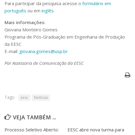
Serviços
Para participar da pesquisa acesse o
formulário em
português
ou em
inglês
.
Bibliotecas
Apoio ao Estudante
Mais informações:
Segurança, Trânsito e Prevenção
Giovana Monteiro Gomes
RH, Administrativo e Financeiro
Programa de Pós-Graduação em Engenharia de Produção
Outros serviços
da EESC
Comunicação
E-mail:
giovana.gomes@usp.br
Assessorias e Mídias
Aplicativos e Sites
Por Assessoria de Comunicação da EESC
Jornal da USP
Agenda de Eventos
Defesa de Teses
Tags:
eesc
Notícias
VEJA TAMBÉM ...
Processo Seletivo Aberto:
EESC abre nova turma para