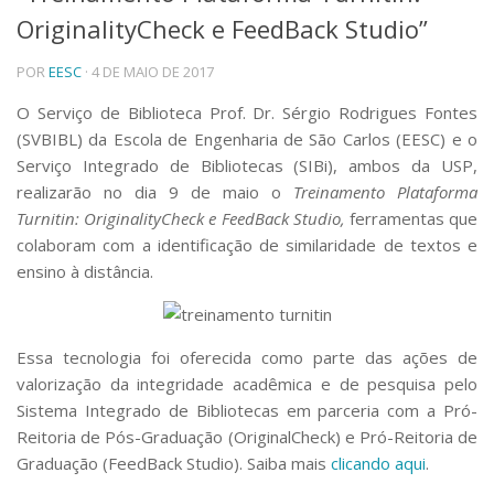
OriginalityCheck e FeedBack Studio”
Telefones e Mapas
Pessoas
POR
EESC
· 4 DE MAIO DE 2017
Ensino
Graduação
O Serviço de Biblioteca Prof. Dr. Sérgio Rodrigues Fontes
Pós-Graduação
(SVBIBL) da Escola de Engenharia de São Carlos (EESC) e o
Educação a distância
Serviço Integrado de Bibliotecas (SIBi), ambos da USP,
Cursos de Extensão
realizarão no dia 9 de maio o
Treinamento Plataforma
Pesquisa e Inovação
Turnitin: OriginalityCheck e FeedBack Studio,
ferramentas que
colaboram com a identificação de similaridade de textos e
Linhas de Pesquisa
Centros, Núcleos e Projetos em Rede
ensino à distância.
Pós-doutorado
Iniciação Científica
Transferência de Tecnologia
Essa tecnologia foi oferecida como parte das ações de
Empresas Juniores
valorização da integridade acadêmica e de pesquisa pelo
Extensão à Comunidade
Sistema Integrado de Bibliotecas em parceria com a Pró-
Projetos, Programas e Cursos
Reitoria de Pós-Graduação (OriginalCheck) e Pró-Reitoria de
Artes, Cultura e Esportes
Graduação (FeedBack Studio). Saiba mais
clicando aqui
.
Museus e Espaços Interativos