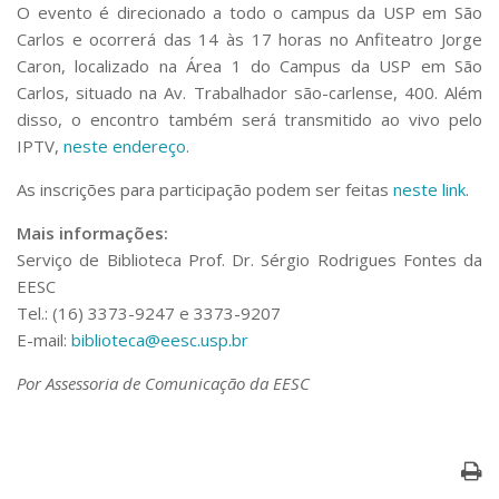
Serviços
O evento é direcionado a todo o campus da USP em São
Carlos e ocorrerá das 14 às 17 horas no Anfiteatro Jorge
Bibliotecas
Caron, localizado na Área 1 do Campus da USP em São
Apoio ao Estudante
Segurança, Trânsito e Prevenção
Carlos, situado na Av. Trabalhador são-carlense, 400. Além
RH, Administrativo e Financeiro
disso, o encontro também será transmitido ao vivo pelo
Outros serviços
IPTV,
neste endereço
.
Comunicação
As inscrições para participação podem ser feitas
neste link
.
Assessorias e Mídias
Aplicativos e Sites
Mais informações:
Jornal da USP
Serviço de Biblioteca Prof. Dr. Sérgio Rodrigues Fontes da
Agenda de Eventos
EESC
Defesa de Teses
Tel.: (16) 3373-9247 e 3373-9207
E-mail:
biblioteca@eesc.usp.br
Por Assessoria de Comunicação da EESC