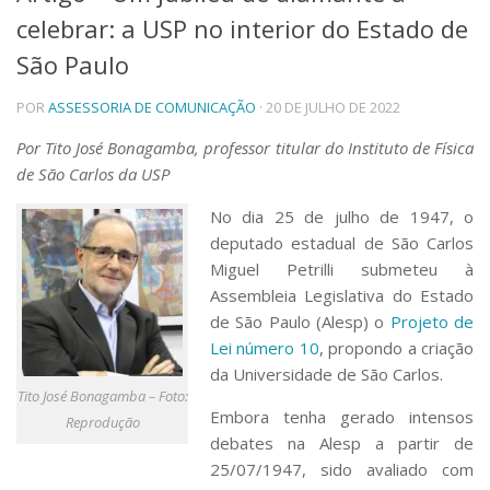
celebrar: a USP no interior do Estado de
Telefones e Mapas
Pessoas
São Paulo
Ensino
POR
ASSESSORIA DE COMUNICAÇÃO
· 20 DE JULHO DE 2022
Graduação
Pós-Graduação
Por Tito José Bonagamba, professor titular do Instituto de Física
Educação a distância
de São Carlos da USP
Cursos de Extensão
Pesquisa e Inovação
N
o dia 25 de julho de 1947, o
deputado estadual de São Carlos
Linhas de Pesquisa
Centros, Núcleos e Projetos em Rede
Miguel Petrilli submeteu à
Pós-doutorado
Assembleia Legislativa do Estado
Iniciação Científica
de São Paulo (Alesp) o
Projeto de
Transferência de Tecnologia
Lei número 10
, propondo a criação
Empresas Juniores
da Universidade de São Carlos.
Extensão à Comunidade
Tito José Bonagamba – Foto:
Embora tenha gerado intensos
Reprodução
Projetos, Programas e Cursos
debates na Alesp a partir de
Artes, Cultura e Esportes
25/07/1947, sido avaliado com
Museus e Espaços Interativos