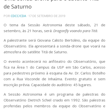
de Saturno
Telefones e Mapas
Pessoas
POR
CDCC/CDA
· 17 DE SETEMBRO DE 2019
Ensino
Graduação
O tema da Sessão Astronomia deste sábado, 21 de
Pós-Graduação
setembro, às 21 horas, será:
Dragonfly voando para Titã
.
Educação a distância
Cursos de Extensão
A palestrante será Giovana Calisto Bertolino, da equipe do
Observatório. Ela apresentará a sonda-drone que voará na
Pesquisa e Inovação
atmosfera do satélite Titã de Saturno.
Linhas de Pesquisa
Centros, Núcleos e Projetos em Rede
O evento acontecerá no anfiteatro do Observatório, que
Pós-doutorado
fica na Área 1 do Campus da USP em São Carlos, acesso
Iniciação Científica
para pedestres próximo à esquina da Av. Dr. Carlos Botelho
Transferência de Tecnologia
com a Rua Visconde de Inhaúma. Evento gratuito e sem
Empresas Juniores
inscrição prévia. Capacidade do auditório: 45 lugares.
Extensão à Comunidade
A Sessão Astronomia é um programa de palestras do
Projetos, Programas e Cursos
Artes, Cultura e Esportes
Observatório Dietrich Schiel criado em 1992. São palestras
Museus e Espaços Interativos
proferidas pelos membros da equipe do Observatório e