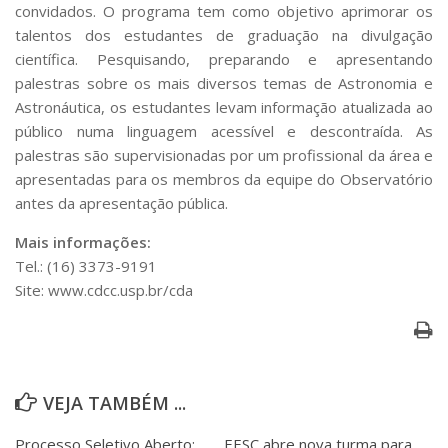
Serviços
convidados. O programa tem como objetivo aprimorar os
talentos dos estudantes de graduação na divulgação
Bibliotecas
científica. Pesquisando, preparando e apresentando
Apoio ao Estudante
Segurança, Trânsito e Prevenção
palestras sobre os mais diversos temas de Astronomia e
RH, Administrativo e Financeiro
Astronáutica, os estudantes levam informação atualizada ao
Outros serviços
público numa linguagem acessível e descontraída. As
Comunicação
palestras são supervisionadas por um profissional da área e
apresentadas para os membros da equipe do Observatório
Assessorias e Mídias
antes da apresentação pública.
Aplicativos e Sites
Jornal da USP
Mais informações:
Agenda de Eventos
Tel.: (16) 3373-9191
Defesa de Teses
Site: www.cdcc.usp.br/cda
VEJA TAMBÉM ...
Processo Seletivo Aberto:
EESC abre nova turma para