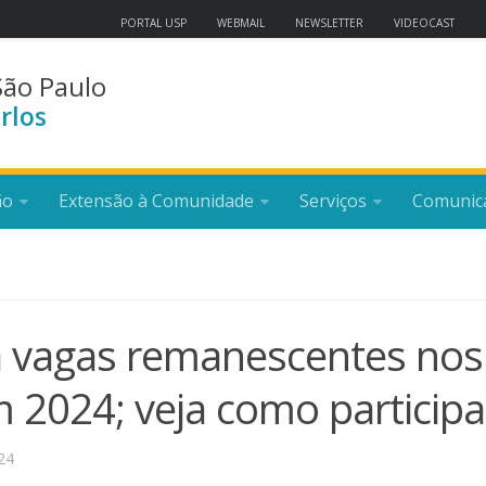
PORTAL USP
WEBMAIL
NEWSLETTER
VIDEOCAST
São Paulo
rlos
ão
Extensão à Comunidade
Serviços
Comunic
ra vagas remanescentes nos
 2024; veja como participa
24