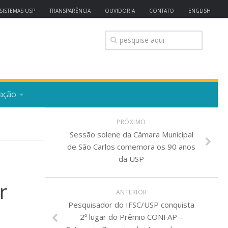
SISTEMAS USP
TRANSPARÊNCIA
OUVIDORIA
CONTATO
ENGLISH
ação
PRÓXIMO
Sessão solene da Câmara Municipal
de São Carlos comemora os 90 anos
da USP
r
ANTERIOR
Pesquisador do IFSC/USP conquista
2º lugar do Prêmio CONFAP –